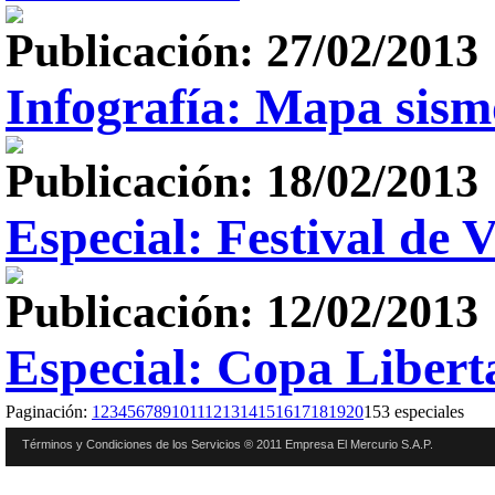
Publicación: 27/02/2013
Infografía: Mapa sism
Publicación: 18/02/2013
Especial: Festival de 
Publicación: 12/02/2013
Especial: Copa Libert
Paginación:
1
2
3
4
5
6
7
8
9
10
11
12
13
14
15
16
17
18
19
20
153 especiales
Términos y Condiciones de los Servicios ® 2011 Empresa El Mercurio S.A.P.