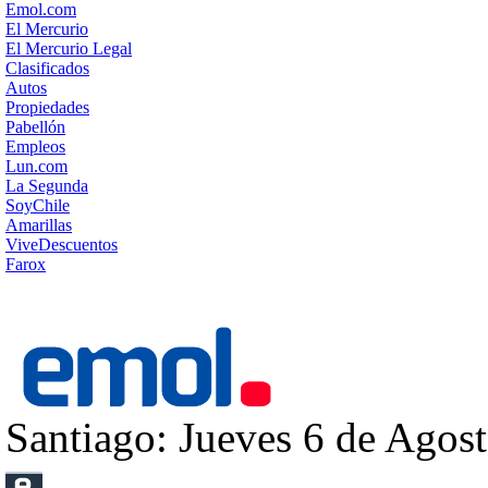
Emol.com
El Mercurio
El Mercurio Legal
Clasificados
Autos
Propiedades
Pabellón
Empleos
Lun.com
La Segunda
SoyChile
Amarillas
ViveDescuentos
Farox
Santiago: Jueves 6 de Agost