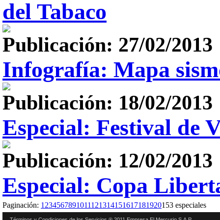
del Tabaco
Publicación: 27/02/2013
Infografía: Mapa sism
Publicación: 18/02/2013
Especial: Festival de 
Publicación: 12/02/2013
Especial: Copa Libert
Paginación:
1
2
3
4
5
6
7
8
9
10
11
12
13
14
15
16
17
18
19
20
153 especiales
Términos y Condiciones de los Servicios ® 2011 Empresa El Mercurio S.A.P.