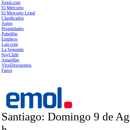
Emol.com
El Mercurio
El Mercurio Legal
Clasificados
Autos
Propiedades
Pabellón
Empleos
Lun.com
La Segunda
SoyChile
Amarillas
ViveDescuentos
Farox
Santiago: Domingo 9 de Ago
h