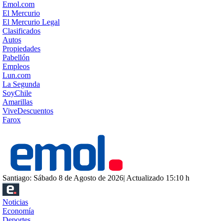
Emol.com
El Mercurio
El Mercurio Legal
Clasificados
Autos
Propiedades
Pabellón
Empleos
Lun.com
La Segunda
SoyChile
Amarillas
ViveDescuentos
Farox
Santiago: Sábado 8 de Agosto de 2026| Actualizado 15:10 h
Noticias
Economía
Deportes