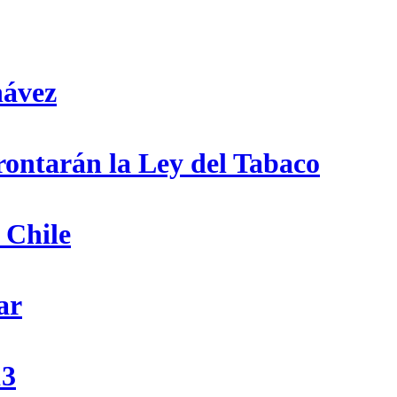
hávez
frontarán la Ley del Tabaco
 Chile
ar
13