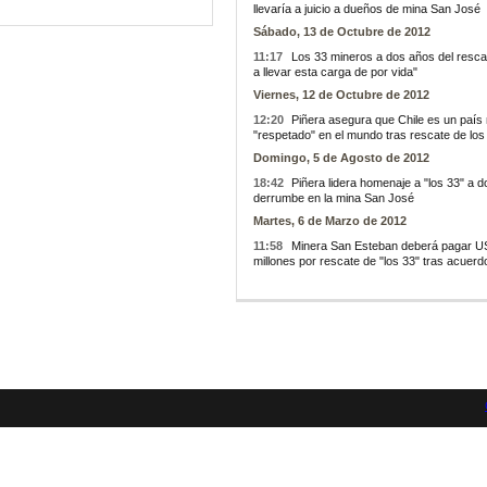
llevaría a juicio a dueños de mina San José
Sábado, 13 de Octubre de 2012
11:17
Los 33 mineros a dos años del resc
a llevar esta carga de por vida"
Viernes, 12 de Octubre de 2012
12:20
Piñera asegura que Chile es un país
"respetado" en el mundo tras rescate de los
Domingo, 5 de Agosto de 2012
18:42
Piñera lidera homenaje a "los 33" a d
derrumbe en la mina San José
Martes, 6 de Marzo de 2012
11:58
Minera San Esteban deberá pagar U
millones por rescate de "los 33" tras acuer