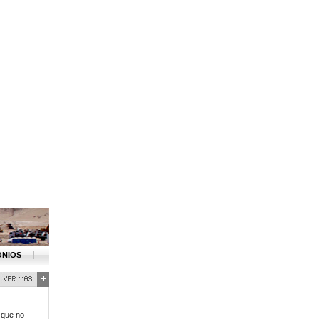
ONIOS
 que no