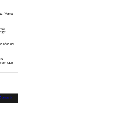
ate: "Vamos
 más
 "33"
os años del
S$5
do con CDE
Compartir