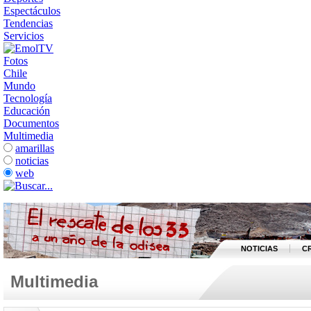
Espectáculos
Tendencias
Servicios
Fotos
Chile
Mundo
Tecnología
Educación
Documentos
Multimedia
amarillas
noticias
web
NOTICIAS
C
Multimedia