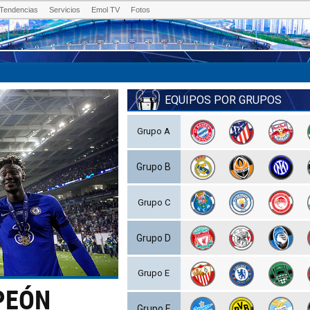
Tendencias
Servicios
Emol TV
Fotos
EQUIPOS POR GRUPOS
Grupo A
Grupo B
Grupo C
Grupo D
Grupo E
PEÓN
Grupo F