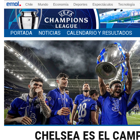
Chile
Mundo
Economía
Deportes
Espectáculos
Tecnología
PORTADA
NOTICIAS
CALENDARIO Y RESULTADOS
CHELSEA ES EL CAM