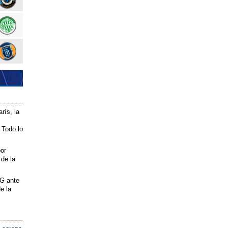
rís, la
 Todo lo
or
de la
SG ante
e la