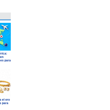
rica:
 en
ses para
 el oro
s para