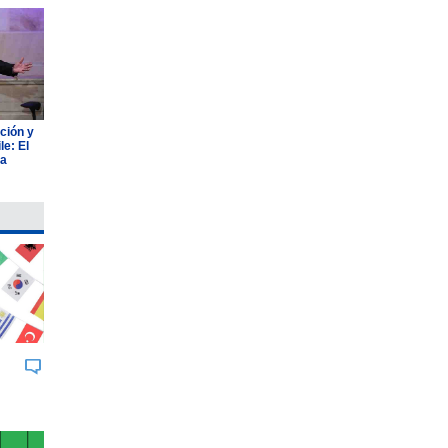
ción y
e: El
ia