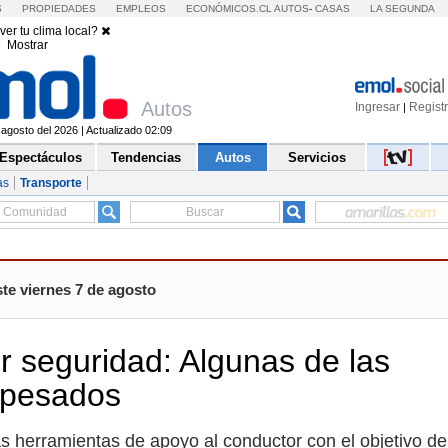
S
PROPIEDADES
EMPLEOS
ECONÓMICOS.CL
AUTOS
-
CASAS
LA SEGUNDA
ver tu clima local?
Mostrar
Autos
Ingresar
Regist
|
 agosto del 2026 | Actualizado 02:09
Espectáculos
Tendencias
Autos
Servicios
as
Transporte
te viernes 7 de agosto
r seguridad: Algunas de las
s pesados
s herramientas de apoyo al conductor con el objetivo de