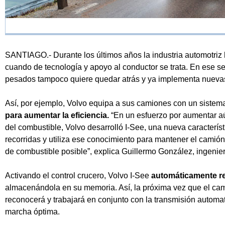
SANTIAGO.- Durante los últimos años la industria automotri
cuando de tecnología y apoyo al conductor se trata. En ese sen
pesados tampoco quiere quedar atrás y ya implementa nueva
Así, por ejemplo, Volvo equipa a sus camiones con un siste
para aumentar la eficiencia.
“En un esfuerzo por aumentar aún
del combustible, Volvo desarrolló I-See, una nueva caracterís
recorridas y utiliza ese conocimiento para mantener el camió
de combustible posible”, explica Guillermo González, ingenie
Activando el control crucero, Volvo I-See
automáticamente regi
almacenándola en su memoria. Así, la próxima vez que el cam
reconocerá y trabajará en conjunto con la transmisión automati
marcha óptima.