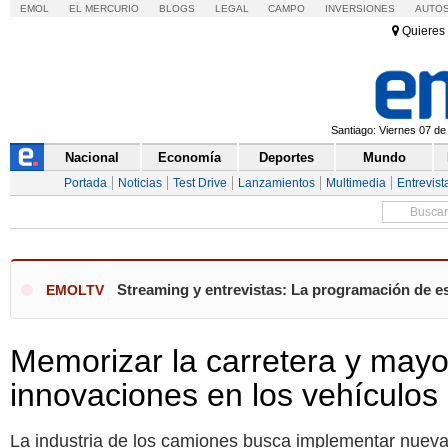
EMOL
EL MERCURIO
BLOGS
LEGAL
CAMPO
INVERSIONES
AUTO
Quieres 
Santiago: Viernes 07 de
Nacional
Economía
Deportes
Mundo
Portada
Noticias
Test Drive
Lanzamientos
Multimedia
Entrevist
Streaming y entrevistas: La programación de es
EMOLTV
Memorizar la carretera y mayo
innovaciones en los vehículo
La industria de los camiones busca implementar nueva