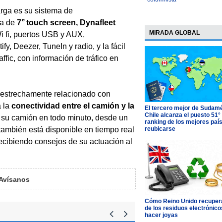
arga es su sistema de
la de
7’’ touch screen, Dynafleet
MIRADA GLOBAL
Wi fi, puertos USB y AUX,
y, Deezer, TuneIn y radio, y la fácil
ic, con información de tráfico en
á estrechamente relacionado con
a la
conectividad entre el camión y la
El tercero mejor de Sudamé
Chile alcanza el puesto 51°
 su camión en todo minuto, desde un
ranking de los mejores paí
reubicarse
 también está disponible en tiempo real
recibiendo consejos de su actuación al
Avísanos
Cómo Reino Unido recupera
de los residuos electrónico
hacer joyas