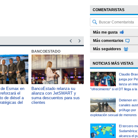
COMENTARISTAS
Más me gusta
Más comentarios
Más seguidores
BANCOESTADO
OTIC CCHC
NOTICIAS MÁS VISTAS
Claudio Brav
juega por Pel
lanza un int
a de Esmax en
BancoEstado relanza su
Capacitación como foco del
"ofrecimiento" si el DT llega a la
reforzará el
alianza con JetSMART y
desarrollo país: OTIC de la
o de diésel a
suma descuentos para sus
CChC lanza podcast sobre e
Detienen en 
tratégicas del
clientes
impacto de formar talento
canales aust
prófugo por
explotación sexual de menores
El tercero m
Sudamérica: 
alcanza el p