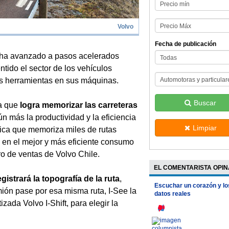
Volvo
Fecha de publicación
z ha avanzado a pasos acelerados
tido el sector de los vehículos
s herramientas en sus máquinas.
Buscar
ma que
logra memorizar las carreteras
 más la productividad y la eficiencia
Limpiar
tica que memoriza miles de rutas
n en el mejor y más eficiente consumo
ro de ventas de Volvo Chile.
EL COMENTARISTA OPIN
strará la topografía de la ruta
,
Escuchar un corazón y lo
ión pase por esa misma ruta, I-See la
datos reales
zada Volvo I-Shift, para elegir la