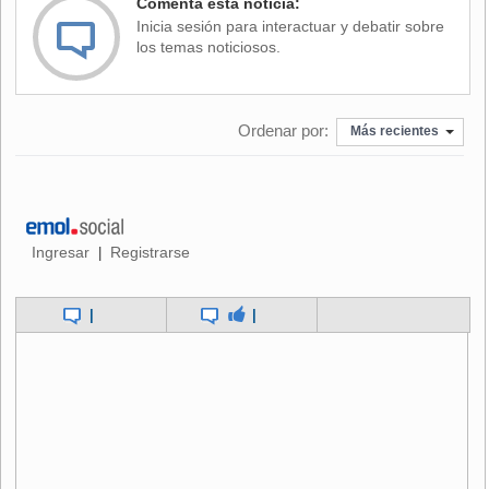
Comenta esta noticia:
situación es muy rara. Estoy todavía viendo un montón de
Inicia sesión para interactuar y debatir sobre
situaciones con los otros auspiciadores que tengo y la
los temas noticiosos.
gente que me apoya, de quienes estoy muy agradecido.
Queda mucho por resolver antes de levantar cabeza y ver
qué voy a hacer".
Ordenar por:
Más recientes
Ingresar
Registrarse
|
|
|