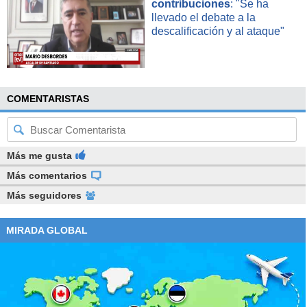
contribuciones
: "Se ha
llevado el debate a la
descalificación y al ataque"
COMENTARISTAS
Más me gusta
Más comentarios
Más seguidores
MIRADA GLOBAL