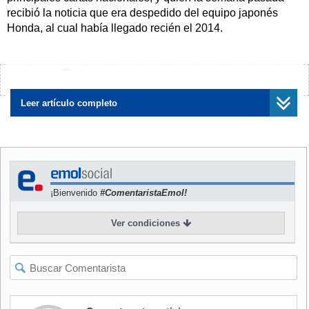
recibió la noticia que era despedido del equipo japonés
Honda, al cual había llegado recién el 2014.
El penquista cuenta a El Mercurio que las autoridades de la
escudería japonesa cuestionaban su relación comercial con
¿Encontraste algún error?
Avísanos
la marca automotriz Great Wall. "Me sorprende. No
entiendo, porque es un contrato que tengo con esta
Leer artículo completo
empresa desde 2013, es decir, desde antes de firmar con
Honda. No era algo escondido ni tapado".
Israel, quien abandonó el Dakar 2015 en la etapa 11,
confesó que "estoy muy dolido, en shock. Es primera vez
¡Bienvenido
#ComentaristaEmol!
que me pasa algo así. Es como que hubiera cometido una
falta y no es así. He tenido unos días no muy agradables, es
Ver condiciones
una situación complicada. He hablado con mi mánager, me
comuniqué con el equipo y hablé con un abogado para ver
el tema. La carta que recibí era muy clara y muy agresiva
para terminar el contrato".
Tanto así que "la verdad, hoy no sé si vaya al Dakar. Esta