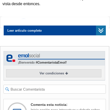
vista desde entonces.
Debido el historial médico de O'Connor y tras de las
advertencias que publicó en noviembre pasado, la policía
¿Encontraste algún error?
Avísanos
calificó a la intérprete de "Nothing Compares 2 U" como
"suicida desaparecida" y por el mismo motivo se cree que
Leer artículo completo
se encuentra en riesgo de quitarse la vida.
A finales de 2015, O'Connor publicó por las redes sociales
que se había
"tomado una sobredosis"
. Tras recibir
ayuda médica,
culpó a su familia
por intentar suicidarse y
¡Bienvenido
#ComentaristaEmol!
reclamó su
"derecho a morir"
.
Ver condiciones
Comenta esta noticia:
Inicia sesión para interactuar y debatir sobre