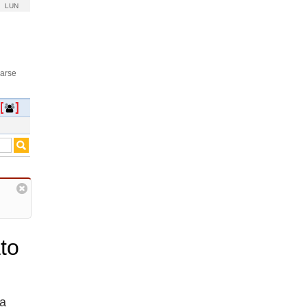
LUN
rarse
to
la