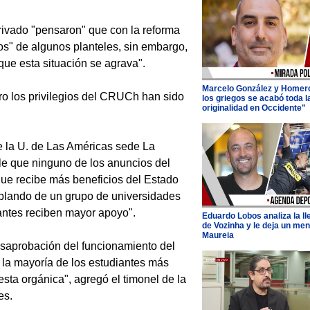
 privado "pensaron" que con la reforma
cos" de algunos planteles, sin embargo,
ue esta situación se agrava".
Marcelo González y Homer
ero los privilegios del CRUCh han sido
los griegos se acabó toda l
originalidad en Occidente"
de la U. de Las Américas sede La
le que ninguno de los anuncios del
ue recibe más beneficios del Estado
blando de un grupo de universidades
iantes reciben mayor apoyo".
Eduardo Lobos analiza la l
de Vozinha y le deja un men
Maureia
esaprobación del funcionamiento del
la mayoría de los estudiantes más
esta orgánica", agregó el timonel de la
es.