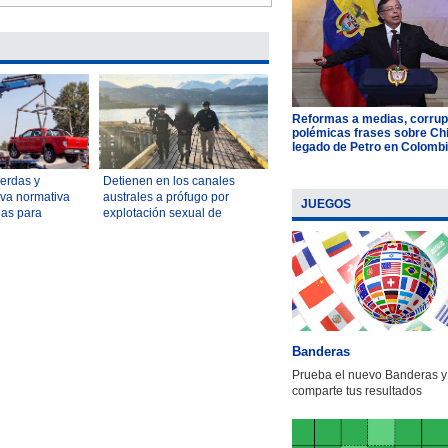
Reformas a medias, corrup
polémicas frases sobre Chil
legado de Petro en Colomb
uerdas y
Detienen en los canales
va normativa
australes a prófugo por
JUEGOS
las para
explotación sexual de
culos averiados
menores
ica
Banderas
Prueba el nuevo Banderas y
comparte tus resultados