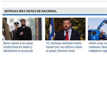
NOTICIAS MÁS VISTAS DE NACIONAL
Boric vuelve a la carga
TC rechaza solicitud contra
Adiós a las c
contra Kast en redes y
Kaiser por sus dichos sobre
cadenas: Nue
oficialismo lo acusa de
el golpe: Revisa cómo
establece reg
romper la "tradición
votaron
remolcar vehí
republicana"
en la vía públ