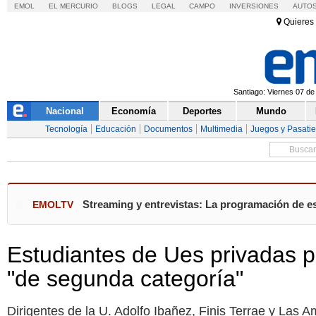
EMOL
EL MERCURIO
BLOGS
LEGAL
CAMPO
INVERSIONES
AUTO
Quieres 
Santiago: Viernes 07 de
Nacional
Economía
Deportes
Mundo
Tecnología
Educación
Documentos
Multimedia
Juegos y Pasati
Streaming y entrevistas: La programación de es
EMOLTV
Estudiantes de Ues privadas p
"de segunda categoría"
Dirigentes de la U. Adolfo Ibañez, Finis Terrae y Las A