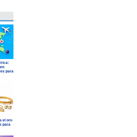
rica:
 en
ses para
 el oro
s para