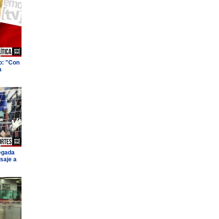
o: "Con
a
legada
saje a