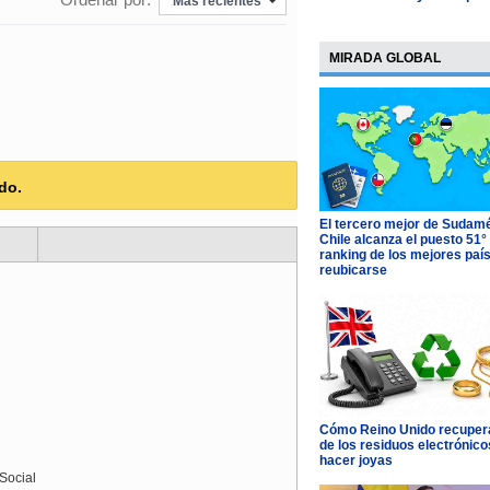
Más recientes
MIRADA GLOBAL
do.
El tercero mejor de Sudamé
Chile alcanza el puesto 51°
ranking de los mejores paí
reubicarse
Cómo Reino Unido recupera
de los residuos electrónico
hacer joyas
Social