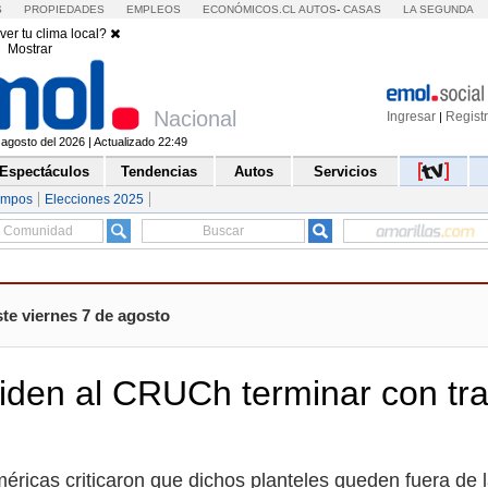
S
PROPIEDADES
EMPLEOS
ECONÓMICOS.CL
AUTOS
-
CASAS
LA SEGUNDA
ver tu clima local?
Mostrar
Nacional
Ingresar
Regist
|
 agosto del 2026 | Actualizado 22:49
Espectáculos
Tendencias
Autos
Servicios
empos
Elecciones 2025
te viernes 7 de agosto
iden al CRUCh terminar con tra
méricas criticaron que dichos planteles queden fuera de 