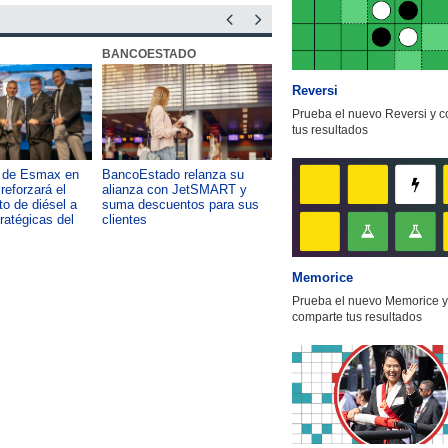
BANCOESTADO
OTIC CCHC
Reversi
Prueba el nuevo Reversi y 
tus resultados
a de Esmax en
BancoEstado relanza su
Capacitación como foco del
reforzará el
alianza con JetSMART y
desarrollo país: OTIC de la
o de diésel a
suma descuentos para sus
CChC lanza podcast sobre e
tratégicas del
clientes
impacto de formar talento
Memorice
Prueba el nuevo Memorice y
comparte tus resultados