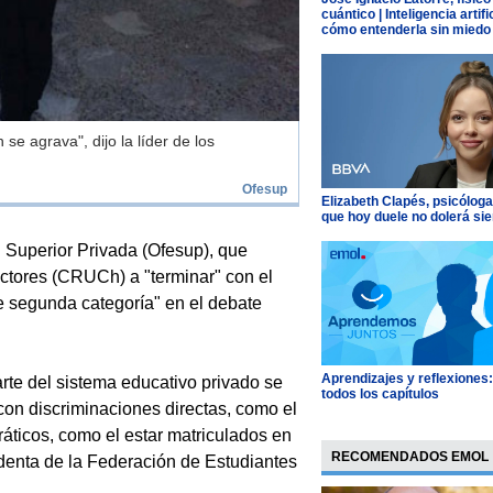
cuántico | Inteligencia artific
cómo entenderla sin miedo
se agrava", dijo la líder de los
Ofesup
Elizabeth Clapés, psicóloga
que hoy duele no dolerá si
Superior Privada (Ofesup), que
ctores (CRUCh) a "terminar" con el
de segunda categoría" en el debate
Aprendizajes y reflexiones
te del sistema educativo privado se
todos los capítulos
on discriminaciones directas, como el
áticos, como el estar matriculados en
RECOMENDADOS EMOL
denta de la Federación de Estudiantes