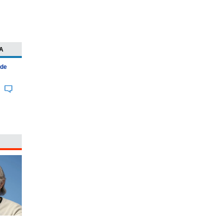
A
 de