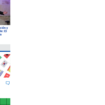
ción y
e: El
ia