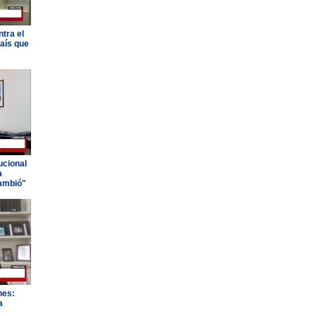
tra el
país que
ucional
a
ambió"
nes:
a
"