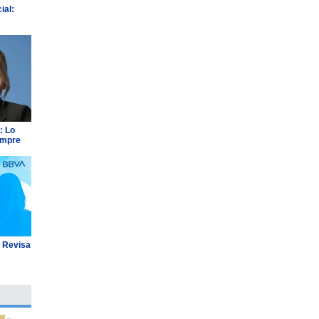
ial:
: Lo
empre
: Revisa