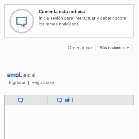
El problema, según Walker, el ex ministro de Educación
Harald Beyer y el ex ministro del Tribunal Constitucional
Comenta esta noticia:
(TC), Jorge Correa Sutil, es que en esta glosa que
Inicia sesión para interactuar y debatir sobre
establece una serie de condiciones para que ingrese un
los temas noticiosos.
grupo de instituciones se puede generar una discriminación
arbitraria, que podría llevar la ley a enfrentarse con
Contraloría o incluso el TC.
Ordenar por:
Más recientes
El rector de la Universidad de Santiago, Juan Manuel
Zolezzi, planteó que "hay un peligro evidente si no se
redacta adecuadamente, porque esto es transferencia de
platas públicas a entidades privadas. La Contraloría o el
Tribunal Constitucional lo pueden declarar inconstitucional.
Ingresar
Registrarse
|
Por eso creo que el Ministerio de Hacienda y el de
Educación se han ido acercando al concepto de beca".
|
|
Por su parte, el vicepresidente del Consejo de Rectores
(CRUCh), Aldo Valle dijo que "desde hace varios años, en
los presupuestos hay instrumentos financieros que
benefician a los estudiantes, y hasta ahora nadie ha
objetado la constitucionalidad de esos instrumentos".