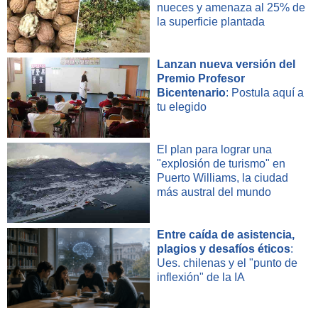
nueces y amenaza al 25% de
la superficie plantada
Lanzan nueva versión del
Premio Profesor
Bicentenario
: Postula aquí a
tu elegido
El plan para lograr una
"explosión de turismo" en
Puerto Williams, la ciudad
más austral del mundo
Entre caída de asistencia,
plagios y desafíos éticos
:
Ues. chilenas y el "punto de
inflexión" de la IA