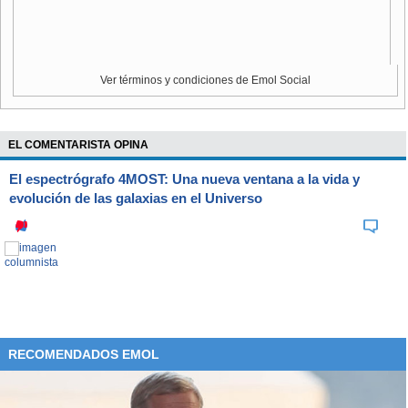
Sin embargo, Zolezzi añadió que el concepto de beca ya es
conocido y por eso no arriesga problemas legales y no así
una glosa de gratuidad, que no se ha trabajado antes. Para
Ver términos y condiciones de Emol Social
él, esto explicaría los últimos cambios informados sobre la
medida, como que la gratuidad solo financiará la duración
formal de las carreras. Así, si el estudiante se atrasa, deberá
EL COMENTARISTA OPINA
cancelar él la diferencia.
El espectrógrafo 4MOST: Una nueva ventana a la vida y
evolución de las galaxias en el Universo
RECOMENDADOS EMOL