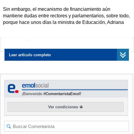
Sin embargo, el mecanismo de financiamiento aún
mantiene dudas entre rectores y parlamentarios, sobre todo,
porque hace unos días la ministra de Educación, Adriana
Delpiano, aseguró que se estaba estudiando financiar el
beneficio mediante becas, aunque posteriormente lo
descartó.
¿Encontraste algún error?
Avísanos
Según la postura de algunos expertos en la materia,
Leer artículo completo
mediante una glosa presupuestaria no se pueden hacer
regulaciones que deberían tener una legislación especial.
Por eso, varios parlamentarios reconocen que legislar a
través de becas podría ser el mejor camino legal, pese a
que no es el compromiso presidencial, según informa hoy
¡Bienvenido
#ComentaristaEmol!
"El Mercurio"
.
Ver condiciones
"Hemos advertido el triple peligro de la ideologización, la
incertidumbre y la posible judicialización de este tema",
señaló al respecto el senador Ignacio Walker (DC).