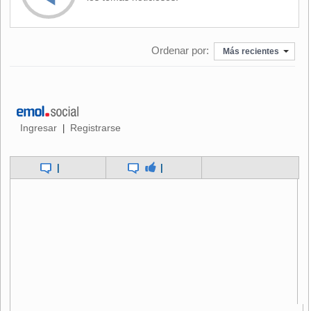
Delpiano.
Hoy, la universidad está en quiebra y el liquidador Cristián
Ordenar por:
Herrera se ha coordinado con el administrador provisional y
Más recientes
con el Mineduc para ver cómo actuar. Esto, mientras la
justicia revisa los recursos presentados para frenar la
quiebra.
La ministra planteó su preferencia por la entrada de un
Ingresar
Registrarse
|
administrador de cierre al plantel fundado en 1982, "porque
creemos que nos hace el proceso más enfocado hacia lo
|
|
estudiantil que hacia los acreedores. Pero también nos da
instrumentos para poder vender, pagar, pero desde una
perspectiva de asegurar la continuidad de estudios de los
alumnos".
LOS PASOS A SEGUIR
A pesar de todo, Delpiano sostuvo que respetará el
compromiso adquirido con la comunidad universitaria y se