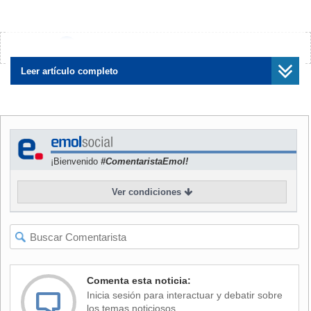
El Mercurio
informó que ante la comisión investigadora
formada por la Cámara de Diputados por la crisis de la
universidad, la ministra de Educación, Adriana Delpiano,
¿Encontraste algún error?
Avísanos
agregó que si bien hay otros 20 estudiantes -todos
colombianos- interesados en cursar un perfeccionamiento,
Leer artículo completo
ninguno ha pagado la matrícula.
Y ante eso, Delpiano se sinceró: "Creo que ya no es factible
esperar a ningún inversor que vaya a traer la solución a la
universidad (...). No estamos en condiciones de continuar;
¡Bienvenido
#ComentaristaEmol!
esa es la verdad".
Ver condiciones
Acompañada por el administrador provisional de la U. Arcis,
Patricio Velasco, la titular de Educación también dio a
conocer las deudas del plantel.
Tales compromisos ascienden a $9.466 millones, mientras
que los activos suman $8.263 millones. Eso implica una
Comenta esta noticia:
brecha cercana a los $1.203 millones, "que no se cubren
Inicia sesión para interactuar y debatir sobre
aunque se vendiera la última pizarra de la Arcis", aseguró
los temas noticiosos.