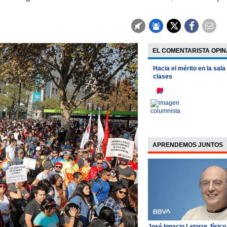
EL COMENTARISTA OPIN
Hacia el mérito en la sala
clases
APRENDEMOS JUNTOS
José Ignacio Latorre, físico