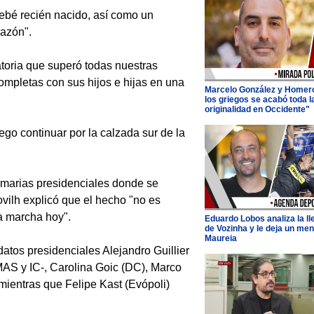
bebé recién nacido, así como un
razón".
toria que superó todas nuestras
ompletas con sus hijos e hijas en una
Marcelo González y Homer
los griegos se acabó toda l
originalidad en Occidente"
ego continuar por la calzada sur de la
rimarias presidenciales donde se
vilh explicó que el hecho "no es
a marcha hoy".
Eduardo Lobos analiza la l
de Vozinha y le deja un men
Maureia
datos presidenciales Alejandro Guillier
AS y IC-, Carolina Goic (DC), Marco
ientras que Felipe Kast (Evópoli)