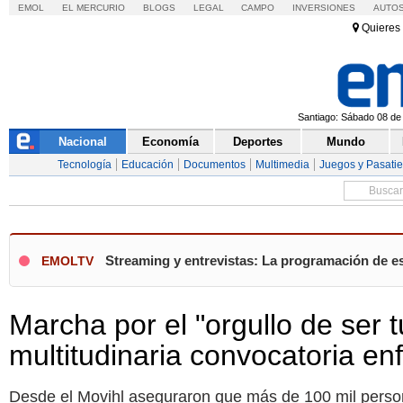
EMOL
EL MERCURIO
BLOGS
LEGAL
CAMPO
INVERSIONES
AUTO
Quieres 
Santiago: Sábado 08 de 
Nacional
Economía
Deportes
Mundo
Tecnología
Educación
Documentos
Multimedia
Juegos y Pasati
Streaming y entrevistas: La programación de e
EMOLTV
Marcha por el "orgullo de ser
multitudinaria convocatoria en
Desde el Movihl aseguraron que más de 100 mil person