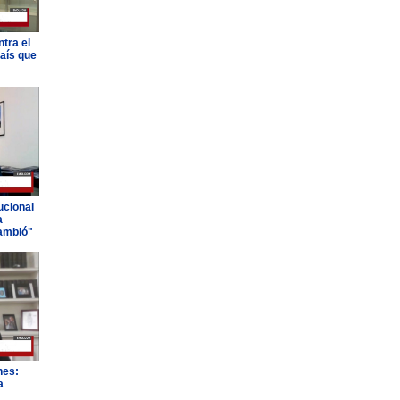
tra el
país que
ucional
a
ambió"
nes:
a
"