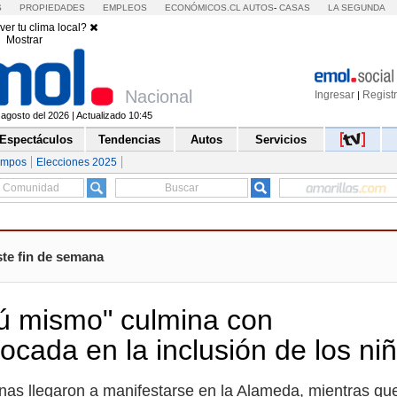
S
PROPIEDADES
EMPLEOS
ECONÓMICOS.CL
AUTOS
-
CASAS
LA SEGUNDA
ver tu clima local?
Mostrar
Nacional
Ingresar
Regist
|
agosto del 2026 | Actualizado 10:45
Espectáculos
Tendencias
Autos
Servicios
empos
Elecciones 2025
ste fin de semana
 tú mismo" culmina con
focada en la inclusión de los ni
as llegaron a manifestarse en la Alameda, mientras qu