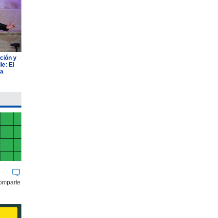
ción y
e: El
ia
comparte