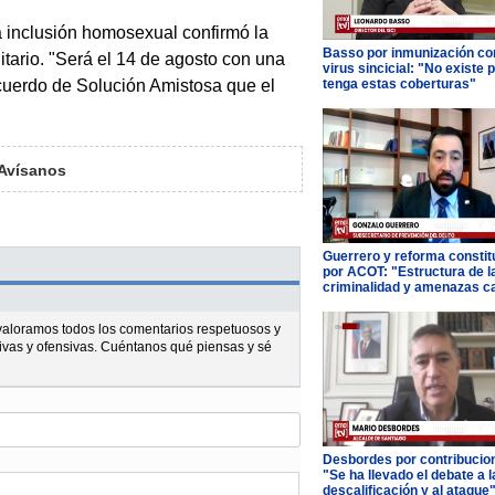
a inclusión homosexual confirmó la
Basso por inmunización con
itario. "Será el 14 de agosto con una
virus sincicial: "No existe 
cuerdo de Solución Amistosa que el
tenga estas coberturas"
Avísanos
Guerrero y reforma constit
por ACOT: "Estructura de l
criminalidad y amenazas c
l valoramos todos los comentarios respetuosos y
ivas y ofensivas. Cuéntanos qué piensas y sé
Desbordes por contribucio
"Se ha llevado el debate a l
descalificación y al ataque