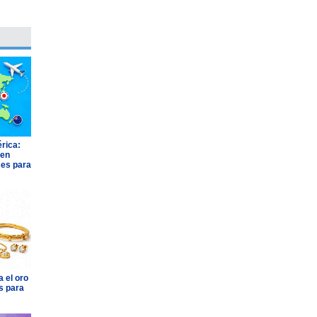
rica:
 en
ses para
 el oro
s para