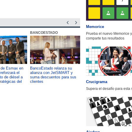
Memorice
BANCOESTADO
OTIC CCHC
Prueba el nuevo Memorice y
comparte tus resultados
a de Esmax en
BancoEstado relanza su
Capacitación como foco del
reforzará el
alianza con JetSMART y
desarrollo país: OTIC de la
o de diésel a
suma descuentos para sus
CChC lanza podcast sobre e
tratégicas del
clientes
impacto de formar talento
Crucigrama
Supera el desafío para esta