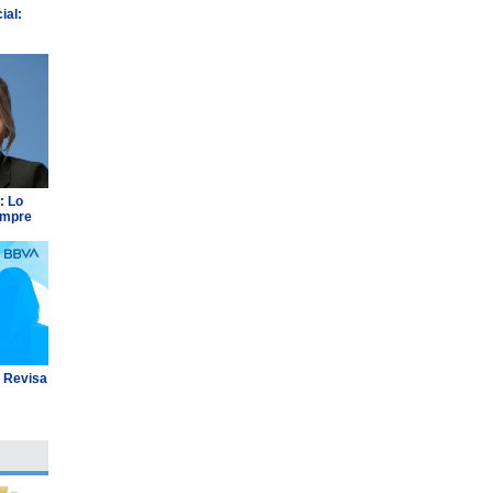
ial:
: Lo
empre
: Revisa