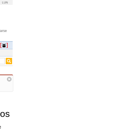
LUN
rarse
ños
e