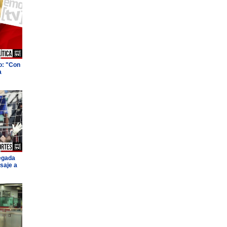
o: "Con
a
legada
saje a