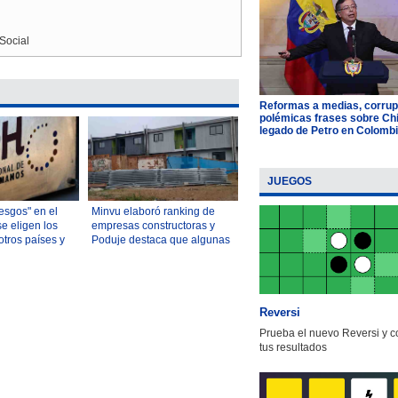
Social
Reformas a medias, corrup
polémicas frases sobre Chil
legado de Petro en Colomb
JUEGOS
esgos" en el
Minvu elaboró ranking de
e eligen los
empresas constructoras y
tros países y
Poduje destaca que algunas
dad" del
"se han aplicado"
ile
Reversi
Prueba el nuevo Reversi y 
tus resultados