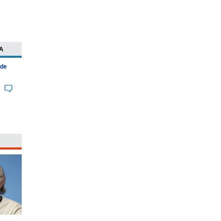
A
 de