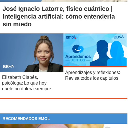
En cuanto al pago de las costas establecidos por los
José Ignacio Latorre, físico cuántico |
tribunales, el diputado Hugo Gutiérrez señaló que "tendré
Inteligencia artificial: cómo entenderla
que someterme al imperio del derecho como se someten
sin miedo
todos".
"Ahí veré cómo hago efectiva mi responsabilidad
pecuniaria, pero insisto en que lo último que faltaba acá era
privatizar la verdad y si hay que pagar por decir la verdad,
pagaré", finalizó.
Aprendizajes y reflexiones:
Elizabeth Clapés,
Revisa todos los capítulos
psicóloga: Lo que hoy
duele no dolerá siempre
RECOMENDADOS EMOL