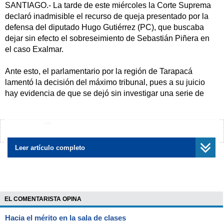
SANTIAGO.- La tarde de este miércoles la Corte Suprema
declaró inadmisible el recurso de queja presentado por la
defensa del diputado Hugo Gutiérrez (PC), que buscaba
dejar sin efecto el sobreseimiento de Sebastián Piñera en
el caso Exalmar.
Ante esto, el parlamentario por la región de Tarapacá
lamentó la decisión del máximo tribunal, pues a su juicio
hay evidencia de que se dejó sin investigar una serie de
antecedentes y que simplemente fueron desestimados sin
mayor fundamento.
¿Encontraste algún error?
Avísanos
"Se pidió la entrega de los correos electrónicos, pero eso
nunca ocurrió. La investigación siempre fue deficiente e
Leer artículo completo
insistiremos en la necesidad de investigar", sostuvo
Gutiérrez.
"Lamentablemente este sobreseimiento definitivo deja las
EL COMENTARISTA OPINA
puertas bastante cerradas, pero estoy seguro de que la
historia me dará la razón en el sentido de que Piñera tenía
Hacia el mérito en la sala de clases