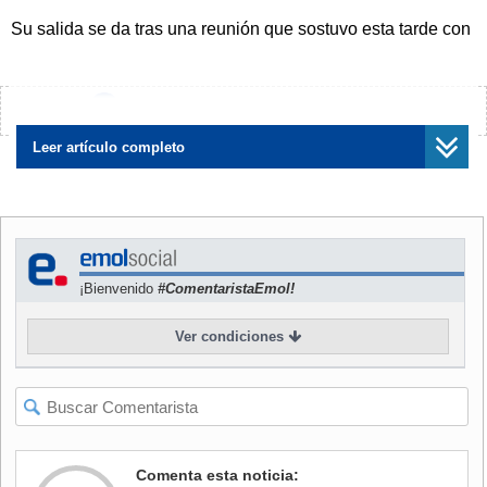
Su salida se da tras una reunión que sostuvo esta tarde con
el propio Mandatario en La Moneda, la que inició pasada
las 18:00 horas.
¿Encontraste algún error?
Avísanos
NOTICIAS
RELACIONADAS
Leer artículo completo
¡Bienvenido
#ComentaristaEmol!
"Compañero Presidente": La
Republicanos desisten de
carta que Jackson le envió a
AC contra Jackson tras su
Boric tras presentar su
renuncia: "Se hace efectiva
Ver condiciones
renuncia
su responsabilidad política"
Comenta esta noticia:
"
He tomado la decisión de presentar mi renuncia de