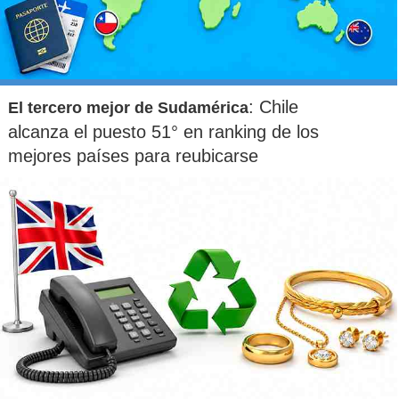
Educación
Transporte
: Chile
El tercero mejor de Sudamérica
¿Qué equipos alcanzaron la final del Mundial de
Clubes?
alcanza el puesto 51° en ranking de los
mejores países para reubicarse
Bayern Múnich y Chelsea
Chelsea y PSG
PSG y Real Madrid
Real Madrid y Bayern Múnich
¿Qué cantante anunció esta semana que será madre por
primera vez?
Belinda