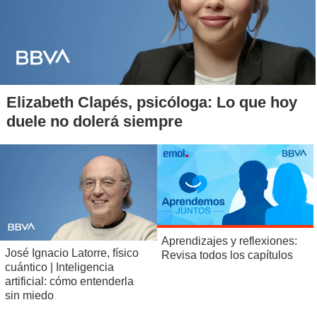
Putre
¿A qué edad falleció el economista y exsubsecretario
Tomás Flores?
Elizabeth Clapés, psicóloga: Lo que hoy
60 años
duele no dolerá siempre
65 años
70 años
75 años
¿Qué países prohibieron la entrada de uruguayos con
Aprendizajes y reflexiones:
pasaportes nuevos a su territorio?
José Ignacio Latorre, físico
Revisa todos los capítulos
cuántico | Inteligencia
artificial: cómo entenderla
Alemania y Francia
sin miedo
Francia e Italia