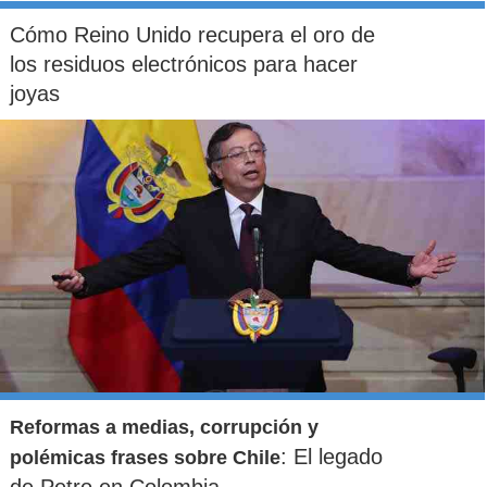
Cómo Reino Unido recupera el oro de
Julieta Venegas
los residuos electrónicos para hacer
Natalia Lafourcade
joyas
Ximena Xariñana
¿Cuántos son los diputados oficialistas que impulsan
requerimiento ante el TC por algunos artículos de la ley
que reduce la "permisología"?
31
42
53
64
Reformas a medias, corrupción y
: El legado
polémicas frases sobre Chile
de Petro en Colombia