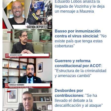
Eduardo Lobos analiza la
llegada de Vozinha y le deja
Desert Sessions
un mensaje a Maureia
Electric Sun
Silversun Pickups
Basso por inmunización
contra el virus sincicial
: "No
The Velvet Sundown
existe país que tenga estas
coberturas"
¿De qué candidato presidencial será coordinador
Guerrero y reforma
económico Jorge Quiroz?
constitucional por ACOT
:
"Estructura de la criminalidad
Evelyn Matthei
y amenazas cambió"
Franco Parisi
Desbordes por
Johannes Kaiser
contribuciones
: "Se ha
llevado el debate a la
José Antonio Kast
descalificación y al ataque"