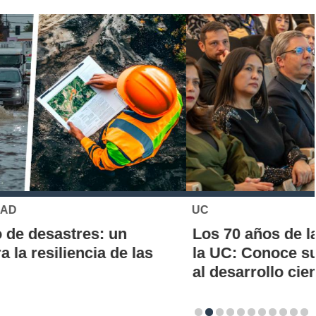
país está "estancado", según la última encuesta CEP?
52%
62%
72%
82%
Resultados
0
0
Correctas
Incorrectas
UC
Los 70 años de la Carrera de Química de
la UC: Conoce su historia, hitos y aporte
al desarrollo científico del país