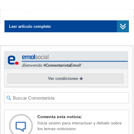
Santiago
¿Encontraste algún error?
Avísanos
Leer artículo completo
¿De cuánto es el arancel que Estados Unidos le aplicará
al cobre, según lo anunciado por Donald Trump?
30%
40%
¡Bienvenido
#ComentaristaEmol!
50%
Ver condiciones
60%
¿En cuál de estos países se produjo el derrumbe de un
puente que dejó al menos nueve fallecidos?
Comenta esta noticia:
Inicia sesión para interactuar y debatir sobre
los temas noticiosos.
China