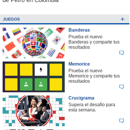
¿Cuál fue la variación del IPC en junio?
+
-0,4%
JUEGOS
-0,2%
Banderas
Prueba el nuevo
0,2%
Banderas y comparte tus
resultados
0,4%
Memorice
Prueba el nuevo
¿A cuál de estos países Estados Unidos le aplicará un
Memorice y comparte tus
arancel de un 50% a sus importaciones, según lo
resultados
anunciado por Donald Trump?
Crucigrama
Brasil
Supera el desafío para
China
esta semana.
India