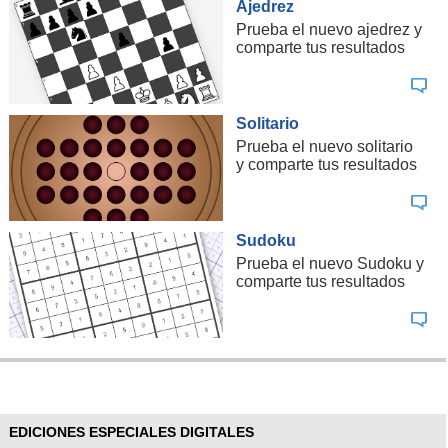
Rusia
Ajedrez
Prueba el nuevo ajedrez y
comparte tus resultados
¿En qué histórica posición del ranking mundial se ubicó
la Selección Chilena masculina de rugby desde el
pasado lunes?
Solitario
Prueba el nuevo solitario
y comparte tus resultados
10
15
Sudoku
20
Prueba el nuevo Sudoku y
comparte tus resultados
25
¿En qué posición se ubicó Chile entre los países con
más sentido del humor, en el ranking elaborado por la
empresa Remitly?
EDICIONES ESPECIALES DIGITALES
5