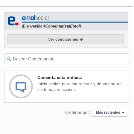
Rallar el queso gruyère en lonjas. Poner al horno la
baguette en rodajas de 2 centímetros con suficiente aceite
de oliva a dorar por ambos lados (10 minutos
aproximadamente).
¡Bienvenido
#ComentaristaEmol!
Servir muy caliente con 2 trozos de baguette y el queso
Ver condiciones
gruyère dentro.
Comenta esta noticia:
Inicia sesión para interactuar y debatir sobre
los temas noticiosos.
Ordenar por:
Más recientes