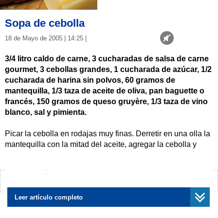
Sopa de cebolla
18 de Mayo de 2005 | 14:25 |
3/4 litro caldo de carne, 3 cucharadas de salsa de carne
gourmet, 3 cebollas grandes, 1 cucharada de azúcar, 1/2
cucharada de harina sin polvos, 60 gramos de
mantequilla, 1/3 taza de aceite de oliva, pan baguette o
francés, 150 gramos de queso gruyère, 1/3 taza de vino
blanco, sal y pimienta.
Picar la cebolla en rodajas muy finas. Derretir en una olla la
mantequilla con la mitad del aceite, agregar la cebolla y
luego el azúcar. Revolver hasta cristalizar e incorporar la
harina, mezclar bien e impedir que se pegue.
¿Encontraste algún error?
Avísanos
A continuación agregar el vino, luego el caldo de carne, el
concentrado, la sal y pimienta y dejar reducir por 20 minutos
Leer artículo completo
aproximadamente a fuego medio.