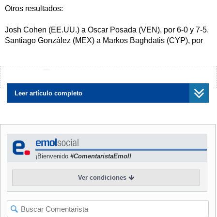
Otros resultados:
Josh Cohen (EE.UU.) a Oscar Posada (VEN), por 6-0 y 7-5.
Santiago González (MEX) a Markos Baghdatis (CYP), por
6-7(4), 6-3 y 6-4.
Brian Dabul (ARG) a Teimuraz Gabashvili (RUS), por 7-5 y
6-3.
¿Encontraste algún error?
Avísanos
Fernando Verdasco (ESP) a Charles Roche (FRA), por 6-1
y 6-3.
Leer artículo completo
Luis Felipe Noriega (PER) a Giovanni Lapentti (ECU), por
7-5 y 6-3.
Gilles Muller (LUX) a Lionel Noviski (ARG), por 6-2 y 7-6(6).
Gisella Dulko (ARG) a Galina Voskoboeva (RUS), 6-4, 1-6 y
¡Bienvenido
#ComentaristaEmol!
6-1.
Claudine Schaul (LUX) a María Fernanda Alves (BRA), 7-
Ver condiciones
6(2) y 6-4.
Daniela Bercek (YUG) a María Serra (ARG), por 6-2 y 6-3.
Anais Lauredon (FRA) a María José López (MEX), por 2-6,
6-2 y 6-3.