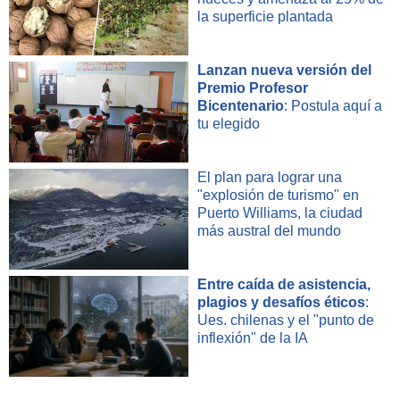
la superficie plantada
Lanzan nueva versión del
Premio Profesor
Bicentenario
: Postula aquí a
tu elegido
El plan para lograr una
"explosión de turismo" en
Puerto Williams, la ciudad
más austral del mundo
Entre caída de asistencia,
plagios y desafíos éticos
:
Ues. chilenas y el "punto de
inflexión" de la IA