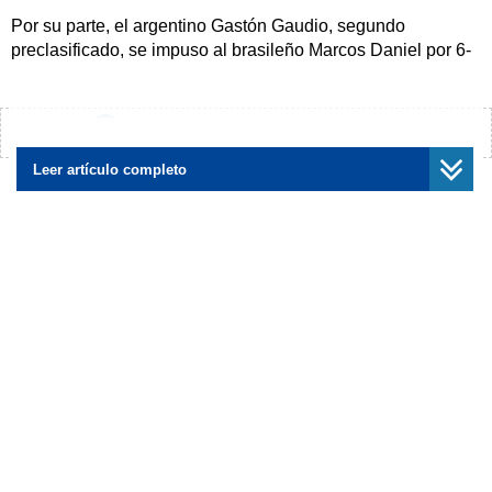
Por su parte, el argentino Gastón Gaudio, segundo
preclasificado, se impuso al brasileño Marcos Daniel por 6-
4, 2-6, 6-3, para clasificarse también a semifinales.
Gaudio, octavo en el ránking mundial, tuvo una firme
¿Encontraste algún error?
Avísanos
oposición de Daniel. En el tercer set, ambos tenistas
empataron más de 12 ocasiones, antes de que Gaudio
Leer artículo completo
terminara ganando el juego y posteriormente el partido.
En la rama femenina, la principal preclasificada Flavia
Pennetta, de Italia, derrotó 3-6, 7-6 (2), 6-0 a la española
María José Martínez para llegar a la semifinal en las
canchas de arcilla del complejo Fairmont Acapulco
Princess.
Pennetta tuvo problemas en los primeros momentos del
partido al enviar a la red varias pelotas fáciles de responder
y propiciar un convincente triunfo de Martínez en el primer
set.