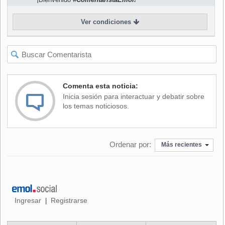
registraba la compañía hasta junio de 2011, respondió en
tono irónico que ésta era "un verdadero milagro de la
Ver condiciones
naturaleza, ya que nadie sabía nada y a todos se les
ocultaba todo".
Optimismo por aumento de capital
Comenta esta noticia:
Inicia sesión para interactuar y debatir sobre
Del mismo modo, Barros expresó su optimismo sobre la
los temas noticiosos.
materialización del aumento de capital por US$ 200
millones que la empresa pretende realizar durante el
segundo trimestre de 2012, pese a que las AFP, con
Ordenar por:
Más recientes
excepción de Habitat, han señalado que no van a participar.
Según Barros, el aumento tendrá éxito porque "nuestras
contingencias están acotadas, las ventas están a nivel pre-
Ingresar
Registrarse
|
crisis y la empresa no va a quebrar porque tiene caja".