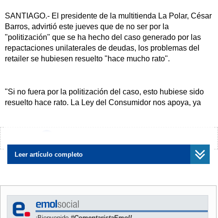
SANTIAGO.- El presidente de la multitienda La Polar, César
Barros, advirtió este jueves que de no ser por la
"politización" que se ha hecho del caso generado por las
repactaciones unilaterales de deudas, los problemas del
retailer se hubiesen resuelto "hace mucho rato".
"Si no fuera por la politización del caso, esto hubiese sido
resuelto hace rato. La Ley del Consumidor nos apoya, ya
que considera el hecho de no poner en riesgo la estabilidad
de la empresa", dijo Barros en un desayuno organizado por
Deloitte para hablar sobre gobiernos corporativos.
¿Encontraste algún error?
Avísanos
Leer artículo completo
El ejecutivo indicó que el mercado deberá "tener paciencia"
con "el grupo de ejecutivos que ahora está a cargo de La
Polar".
Con respecto a los problemas de gobierno corporativo que
¡Bienvenido
#ComentaristaEmol!