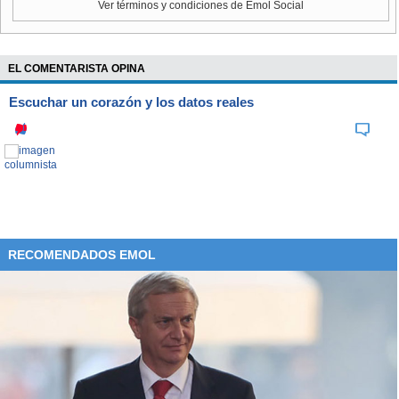
Ver términos y condiciones de Emol Social
decisión estuvo encabezada por Pablo Badenier, y
participaron además los titulares de Energía (Máximo
Pacheco), Minería (Aurora Williams), Agricultura (Carlos
EL COMENTARISTA OPINA
Furche), Economía (Luis Felipe Céspedes) y Salud (Helia
Molina).
Escuchar un corazón y los datos reales
RECOMENDADOS EMOL