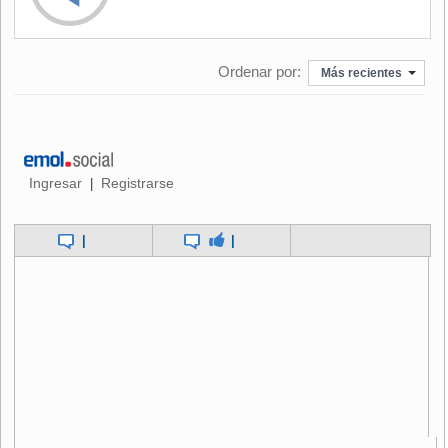
Sin embargo, el titular de Medio Ambiente aclaró que "en el
marco de los derechos que tiene cualquier titular, si lo
estima necesario puede apelar al Tercer Tribunal Ambiental
Ordenar por:
Más recientes
de Valdivia, hasta treinta días después de ser notificado".
El ministro fue enfático al señalar que los proyectos que no
consideren todos los impactos que generan y no presenten
Ingresar
Registrarse
|
medidas de mitigación, reparación y compensación, "son
proyectos que deben ser rechazados".
|
|
"Hay una institucionalidad que funciona y que va a seguir
funcionando, y que da garantías a todas las parte
reclamantes que los recursos de reclamación se van a
abordar de la mejor manera, en el fondo, y que van a tener
este tipo de pronunciamiento fundados", agregó.
La sesión del Comité de Ministros donde se tomó esta