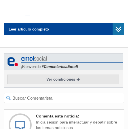
marzo, comenzó el proceso de invalidación de los acuerdos
adoptados el día 30 de enero del 2014 por el Comité de
Ministros del gobierno anterior y hoy ha concluido este
¿Encontraste algún error?
Avísanos
proceso".
Leer artículo completo
"Efectivamente se han invalidado los acuerdos adoptados
el 30 de enero por considerarlos ilegales y es lo que nos
permite pronunciarnos sobre la totalidad de los recursos de
reclamación, sobre el fondo de la materia reclamada en el
¡Bienvenido
#ComentaristaEmol!
proyecto HidroAysén", agregó.
Ver condiciones
Por esta razón, "este Comité ha decidió recoger los
recursos de reclamación presentados por la ciudadanía y
en efecto, dejar sin efecto la Resolución de Calificación
Ambiental (RCA) y se declara rechazado el proyecto
hidroeléctrico HidroAysén”, enfatizó Badenier.
Comenta esta noticia:
Inicia sesión para interactuar y debatir sobre
los temas noticiosos.