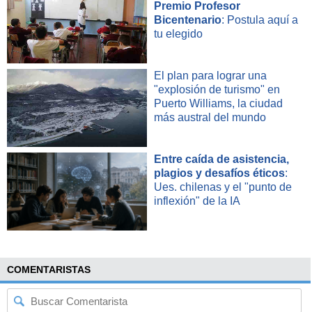
Premio Profesor
Bicentenario
: Postula aquí a
tu elegido
El plan para lograr una
"explosión de turismo" en
Puerto Williams, la ciudad
más austral del mundo
Entre caída de asistencia,
plagios y desafíos éticos
:
Ues. chilenas y el "punto de
inflexión" de la IA
COMENTARISTAS