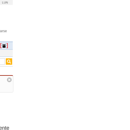
LUN
rarse
ente