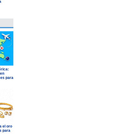
a
"
rica:
 en
ses para
 el oro
s para