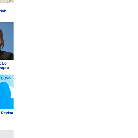
ial:
: Lo
empre
: Revisa