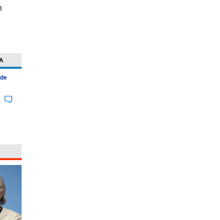
n
A
 de