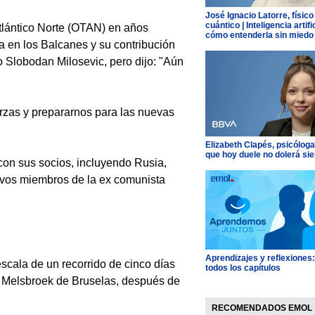
José Ignacio Latorre, físico
cuántico | Inteligencia artific
tlántico Norte (OTAN) en años
cómo entenderla sin miedo
ca en los Balcanes y su contribución
o Slobodan Milosevic, pero dijo: "Aún
rzas y prepararnos para las nuevas
Elizabeth Clapés, psicóloga
que hoy duele no dolerá si
con sus socios, incluyendo Rusia,
uevos miembros de la ex comunista
Aprendizajes y reflexiones
escala de un recorrido de cinco días
todos los capítulos
de Melsbroek de Bruselas, después de
RECOMENDADOS EMOL