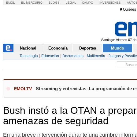
EMOL
EL MERCURIO
BLOGS
LEGAL
CAMPO
INVERSIONES
AUTO
Quieres 
Santiago: Viernes 07 de
Nacional
Economía
Deportes
Mundo
Tecnología
Educación
Documentos
Multimedia
Juegos y Pasati
Streaming y entrevistas: La programación de es
EMOLTV
Bush instó a la OTAN a prepar
amenazas de seguridad
En una breve intervención durante una cumbre informal