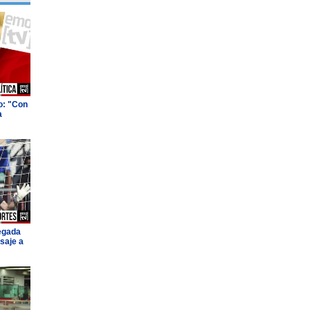
o: "Con
a
legada
saje a