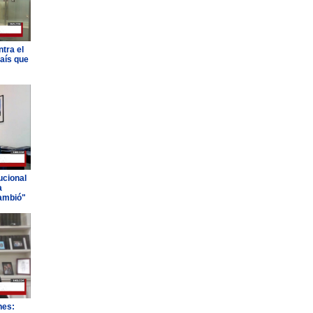
tra el
país que
ucional
a
ambió"
nes: