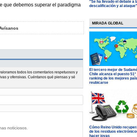
"Se ha llevado el debate a l
oce que debemos superar el paradigma
descalificación y al ataque
MIRADA GLOBAL
Avísanos
El tercero mejor de Sudamé
l valoramos todos los comentarios respetuosos y
Chile alcanza el puesto 51°
ivas y ofensivas. Cuéntanos qué piensas y sé
ranking de los mejores paí
reubicarse
Cómo Reino Unido recupera
mas noticiosos.
de los residuos electrónico
hacer joyas