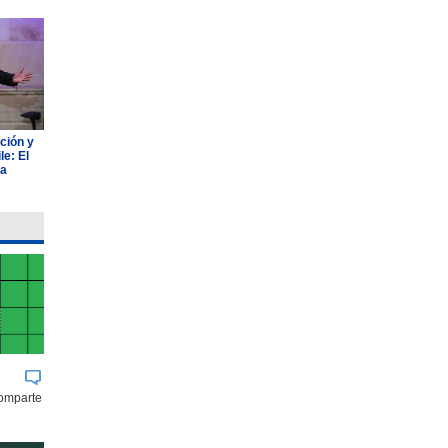
ción y
e: El
ia
comparte