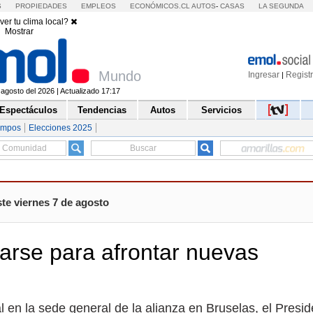
S
PROPIEDADES
EMPLEOS
ECONÓMICOS.CL
AUTOS
-
CASAS
LA SEGUNDA
ver tu clima local?
Mostrar
Mundo
Ingresar
Regist
|
 agosto del 2026 | Actualizado 17:17
Espectáculos
Tendencias
Autos
Servicios
empos
Elecciones 2025
te viernes 7 de agosto
arse para afrontar nuevas
 en la sede general de la alianza en Bruselas, el Presid