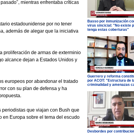
el pasado", mientras enfrentaba críticas
Basso por inmunización con
tario estadounidense por no tener
virus sincicial: "No existe 
tenga estas coberturas"
a, además de alegar que la iniciativa
 proliferación de armas de exterminio
rgo alcance dejan a Estados Unidos y
Guerrero y reforma constit
por ACOT: "Estructura de l
s europeos por abandonar el tratado
criminalidad y amenazas c
ror con su plan de defensa y ha
propuesta.
s periodistas que viajan con Bush que
o en Europa sobre el tema del escudo
Desbordes por contribucio