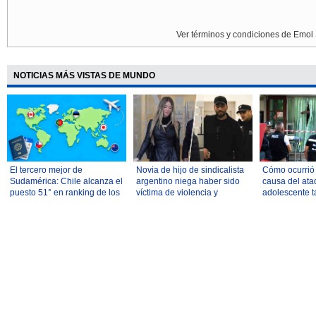
Ver términos y condiciones de Emol 
NOTICIAS MÁS VISTAS DE MUNDO
El tercero mejor de
Novia de hijo de sindicalista
Cómo ocurrió y
Sudamérica: Chile alcanza el
argentino niega haber sido
causa del ata
puesto 51° en ranking de los
víctima de violencia y
adolescente t
mejores países para
atribuye comportamiento al
mató a sus ab
reubicarse
consumo de drogas
profesores