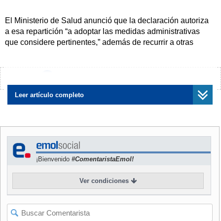
El Ministerio de Salud anunció que la declaración autoriza
a esa repartición “a adoptar las medidas administrativas
que considere pertinentes,” además de recurrir a otras
instituciones como las Fuerzas Armadas, la Policía
Nacional y otras dependencias para colaborar en la
ejecución del “plan de emergencia.”
¿Encontraste algún error?
Avísanos
Leer artículo completo
"Exhortase a todas las demás instituciones y reparticiones
del Estado, poderes Legislativo y Judicial, Ministerio
Público, gobiernos departamentales y municipales, así
como a la población en general, a prestar la mayor
colaboración,” señala el decreto firmado por el jefe de
¡Bienvenido
#ComentaristaEmol!
Estado, Fernando Lugo.
Ver condiciones
El documento, fechado el 4 de mayo y que no establece el
tiempo de duración de la medida, autoriza al Ministerio de
Salud Pública y Bienestar Social (MSPBS) “para requerir la