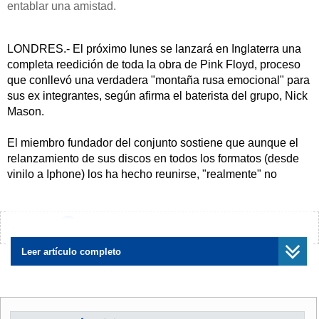
entablar una amistad.
LONDRES.- El próximo lunes se lanzará en Inglaterra una
completa reedición de toda la obra de Pink Floyd, proceso
que conllevó una verdadera "montaña rusa emocional" para
sus ex integrantes, según afirma el baterista del grupo, Nick
Mason.
El miembro fundador del conjunto sostiene que aunque el
relanzamiento de sus discos en todos los formatos (desde
vinilo a Iphone) los ha hecho reunirse, "realmente" no
provocará una reconciliación entre Roger Waters y a David
Gilmour.
¿Encontraste algún error?
Avísanos
Mason añade que la experiencia resultó intensa, hasta el
punto de obligar a los músicos a revivir "lo bueno y lo
Leer artículo completo
malo", mientras trataban de escuchar sus canciones sin
dejar de ser "críticos".
En general, esos recuerdos, asociados al año 1967 -