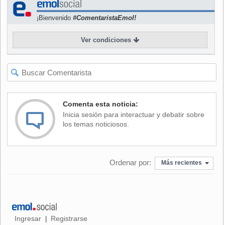
"cuando empezó todo"- y a los estudios de grabación
¡Bienvenido
#ComentaristaEmol!
Abbey Road fueron "en general, buenísimos".
Ver condiciones
"Nos resultaba sobrecogedor estar aquí; con ese gran
soporte técnico, y teníamos a los Beatles al final del pasillo
y eso le daba otra gracia", rememoró el batería.
La idea de la reedición surgió a partir de una selección de
material de archivo que llevaron a cabo los músicos, un
Comenta esta noticia:
proyecto que llegó "en el momento adecuado", según
Inicia sesión para interactuar y debatir sobre
explicó Mason.
los temas noticiosos.
"Pienso que si nos lo hubieran dicho hace diez años
probablemente nos habríamos opuesto, pero los temas nos
Ordenar por:
iban pareciendo cada vez más interesantes según iban
Más recientes
saliendo de los archivos", admitió el baterista.
El lanzamiento se completará con ediciones para
coleccionistas con paquetes "super-deluxe", que incluyen
varios discos con tomas alternativas, canciones no
Ingresar
Registrarse
|