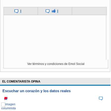
publicadas, películas restauradas de conciertos y una
grabación de la legendaria actuación de "The Dark Side Of
|
|
The Moon" en Wembley en 1974.
Ver términos y condiciones de Emol Social
EL COMENTARISTA OPINA
Escuchar un corazón y los datos reales