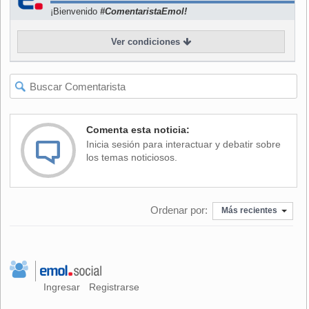
¡Bienvenido
#ComentaristaEmol!
La joven quedó en libertad, mientras Gajardo -quien
Ver condiciones
confesó la autoría del mensaje amenazante referido sólo al
Centro de Estudios Científicos- permanecía en una
comisaría
a la espera de ser formalizado este sábado
.
La aprehensión fue llevada a cabo mediante una acción
conjunta entre el equipo de seguridad del Festival y la
Comenta esta noticia:
policía uniformada.
Inicia sesión para interactuar y debatir sobre
los temas noticiosos.
Ordenar por:
Más recientes
Ingresar
Registrarse