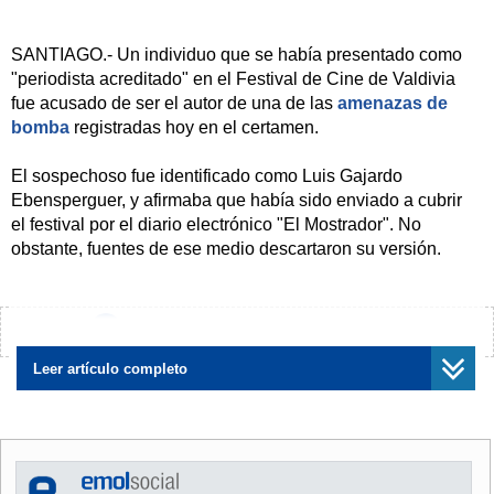
SANTIAGO.- Un individuo que se había presentado como
"periodista acreditado" en el Festival de Cine de Valdivia
fue acusado de ser el autor de una de las
amenazas de
bomba
registradas hoy en el certamen.
El sospechoso fue identificado como Luis Gajardo
Ebensperguer, y afirmaba que había sido enviado a cubrir
el festival por el diario electrónico "El Mostrador". No
obstante, fuentes de ese medio descartaron su versión.
Gajardo fue captado por cámaras de vigilancia cuando
presuntamente hacía la llamada en la que advirtió de la
¿Encontraste algún error?
Avísanos
colocación de un artefacto explosivo en el recinto del
Centro de Estudios Científicos de Valdivia, donde se
Leer artículo completo
encuentra la sede del torneo, según radio Bío-Bío.
El presunto autor fue detenido por Carabineros junto a una
estudiante de Cine y Televisión de la Universidad de Chile,
quien se encontraba junto a él cuando realizó la llamada.