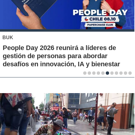
JOHNS
e Day 2026 reunirá a líderes de
Enfer
ón de personas para abordar
en Ch
íos en innovación, IA y bienestar
diagn