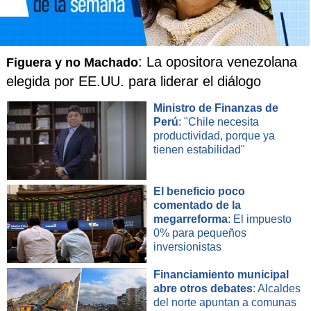
: La opositora venezolana
Figuera y no Machado
elegida por EE.UU. para liderar el diálogo
Ministro de Finanzas de
Perú
: "Chile necesita
productividad, porque ya
tienen estabilidad"
El beneficio poco
comentado de la
megarreforma
: El impuesto
0% para pequeños
inversionistas
Financiamiento municipal
abre otros debates
: Alcaldes
del norte apuntan a comunas