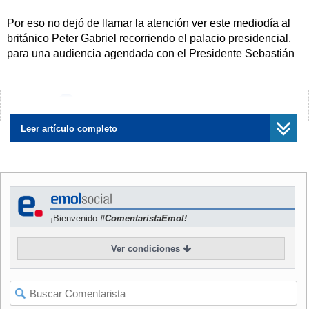
Por eso no dejó de llamar la atención ver este mediodía al
británico Peter Gabriel recorriendo el palacio presidencial,
para una audiencia agendada con el Presidente Sebastián
Piñera.
En la cita participaron también el ministro de Cultura,
¿Encontraste algún error?
Avísanos
Luciano Cruz-Coke, y el embajador del Reino Unido en
Chile, Jon Benjamin. Juntos conversaron sobre la
Leer artículo completo
actualidad, el show que el intérprete de "Big Time" ofrecerá
esta noche, y recorrieron algunos de los principales salones
del Palacio —entre ellos los que marcaron el paso del
presidente Salvador Allende—.
¡Bienvenido
#ComentaristaEmol!
Ésta no es la primera actividad de tintes políticos que Peter
Gabriel realiza en Chile. Ya en su primera ocasión, en
Ver condiciones
1990, formó parte de los históricos conciertos de Amnistía
Internacional en el Estadio Nacional, tras el regreso a la
democracia.