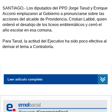
SANTIAGO.- Los diputados del PPD Jorge Tarud y Enrique
Accorsi emplazaron al Gobierno a pronunciarse sobre las
acciones del alcalde de Providencia, Cristian Labbé, quien
ordenó el desalojo de los liceos emblemáticos y cerró el
año escolar en esa comuna.
Para Tarud, la actitud del Ejecutivo ha sido poco efectiva al
derivar el tema a Contraloría.
"Hemos visto al vocero de Gobierno, al ministro Chadwick,
cómo le pasa la pelota a la Contraloría, por favor, ellos son
gobierno, ellos no pueden aceptar que un alcalde haga y
¿Encontraste algún error?
Avísanos
deshaga, con medidas absolutamente ilegales, y por lo
mismo, le hacemos un llamado al Gobierno, y
Leer artículo completo
particularmente al ministro de Educación, para que
intervenga en esta situación, él no puede cerrar el año
escolar", sostuvo.
El parlamentario también criticó que el alcalde se tomara
¡Bienvenido
#ComentaristaEmol!