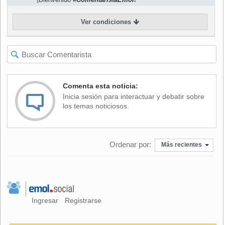
atribuciones en el uso de fuerzas policiales para desalojar
el colegio, lo que compete al ministerio del Interior y
Ver condiciones
Seguridad Pública.
"Esa no es la forma de actuar. Tampoco puede un alcalde
dirigir a Carabineros como él quiera, para eso está el
ministerio del Interior, ellos tienen que dirigir a Carabineros,
y no el alcalde Labbé", agregó.
Comenta esta noticia:
Inicia sesión para interactuar y debatir sobre
Accorsi, en tanto, consideró la actitud del alcalde como
los temas noticiosos.
propia de alguien que "no razona ni dialoga". Además,
emplazó al concejo municipal a pronunciarse sobre esos
actos.
Ordenar por:
Más recientes
"Estos colegios de excelencia no reciben solamente
dineros de Providencia. Aquí hay aportes de todos los
chilenos, pero él maneja la municipalidad como un
verdadero patrón de fundo", enfatizó.
Ingresar
Registrarse
Los parlamentarios anunciaron que interpondrán un recurso
de protección en favor de los alumnos de Providencia, para