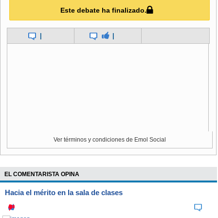
que no se les cierre el año como amenazó el jefe comunal.
Este debate ha finalizado.
|
|
Ver términos y condiciones de Emol Social
EL COMENTARISTA OPINA
Hacia el mérito en la sala de clases