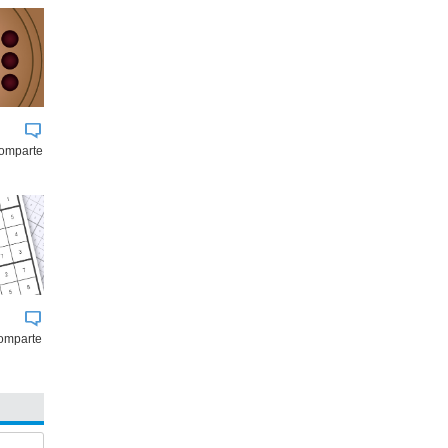
comparte
omparte