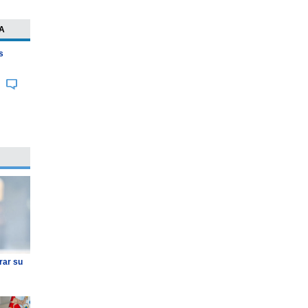
A
s
rar su