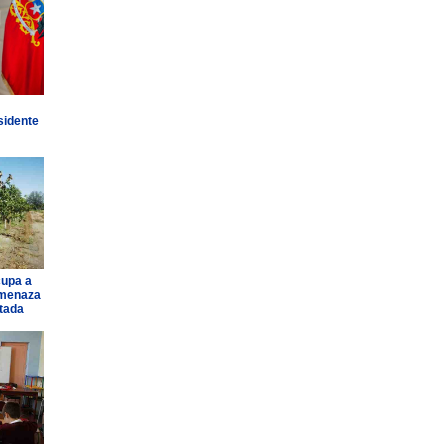
sidente
cupa a
amenaza
ntada