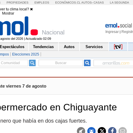
S
PROPIEDADES
EMPLEOS
ECONÓMICOS.CL
AUTOS
-
CASAS
LA SEGUNDA
ver tu clima local?
Mostrar
Nacional
Ingresar
Regist
|
 agosto del 2026 | Actualizado 02:09
Espectáculos
Tendencias
Autos
Servicios
empos
Elecciones 2025
te viernes 7 de agosto
supermercado en Chiguayante
inero que había en dos cajas fuertes.