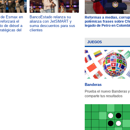
a de Esmax en
BancoEstado relanza su
Capacitación como foco del
Reformas a medias, corrup
reforzará el
alianza con JetSMART y
desarrollo país: OTIC de la
polémicas frases sobre Chil
legado de Petro en Colomb
o de diésel a
suma descuentos para sus
CChC lanza podcast sobre e
tratégicas del
clientes
impacto de formar talento
JUEGOS
Banderas
Prueba el nuevo Banderas y
comparte tus resultados