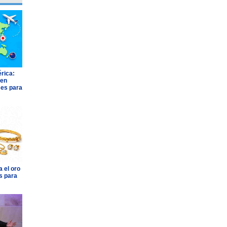
rica:
 en
ses para
 el oro
s para
BUK
JOHNSON & JOHNSON
AGROSUPE