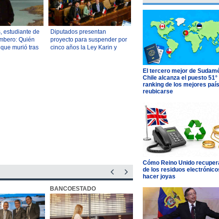
, estudiante de
Diputados presentan
mbero: Quién
proyecto para suspender por
 que murió tras
cinco años la Ley Karin y
ontaña más alta
reabrir debate sobre normas
El tercero mejor de Sudamé
Chile alcanza el puesto 51°
ranking de los mejores paí
reubicarse
Cómo Reino Unido recupera
de los residuos electrónico
hacer joyas
BANCOESTADO
OTIC CCHC