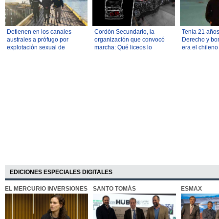
Detienen en los canales
Cordón Secundario, la
Tenía 21 años
australes a prófugo por
organización que convocó
Derecho y bo
explotación sexual de
marcha: Qué liceos lo
era el chileno
menores
integran y cuáles son sus
caída en la m
demandas
de Perú
EDICIONES ESPECIALES DIGITALES
EL MERCURIO INVERSIONES
SANTO TOMÁS
ESMAX