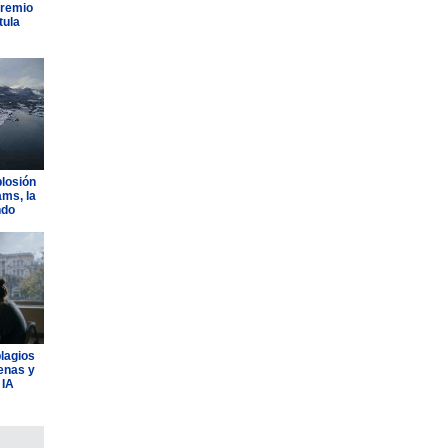
Premio
tula
plosión
ams, la
ndo
plagios
lenas y
 IA