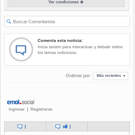
Ver condiciones
por detenidos desaparecidos aplicando el sobreseimiento y
enviando los antecedentes a la justicia militar.
Jordán fue designado ministro de la Corte Suprema en
1985 por Augusto Pinochet e intervino con su voto en la
Comenta esta noticia:
condena de Manuel Contreras.
Inicia sesión para interactuar y debatir sobre
los temas noticiosos.
Ordenar por:
Más recientes
Ingresar
Registrarse
|
|
|