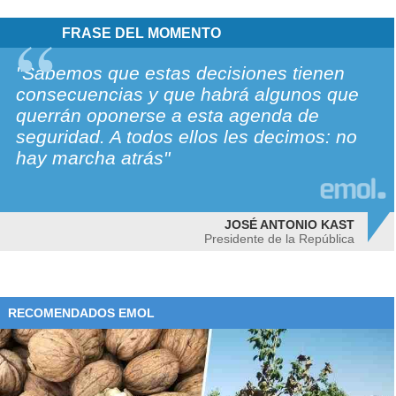
FRASE DEL MOMENTO
"Sabemos que estas decisiones tienen
consecuencias y que habrá algunos que
querrán oponerse a esta agenda de
seguridad. A todos ellos les decimos: no
hay marcha atrás"
JOSÉ ANTONIO KAST
Presidente de la República
RECOMENDADOS EMOL