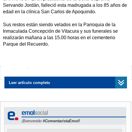
Servando Jordán, falleció esta madrugada a los 85 años de
edad en la clínica San Carlos de Apoquindo.
Sus restos están siendo velados en la Parroquia de la
Inmaculada Concepción de Vitacura y sus funerales se
realizarán mañana a las 15.00 horas en el cementerio
Parque del Recuerdo.
Jordán padecía desde hace un tiempo una enfermedad
pulmonar, pero su muerte de debió a una arritmia cardíaca.
¿Encontraste algún error?
Avísanos
El ex magistrado trabajó durante 56 años en el Poder
Judicial y fue presidente del máximo tribunal en 1996 y
Leer artículo completo
1997.
En su carrera, Jordan sorteó dos acusaciones
constitucionales que buscaron sacarlo de la dirección del
máximo tribunal.
¡Bienvenido
#ComentaristaEmol!
En 1979 fue ministro en visita e investigó más de 300 casos