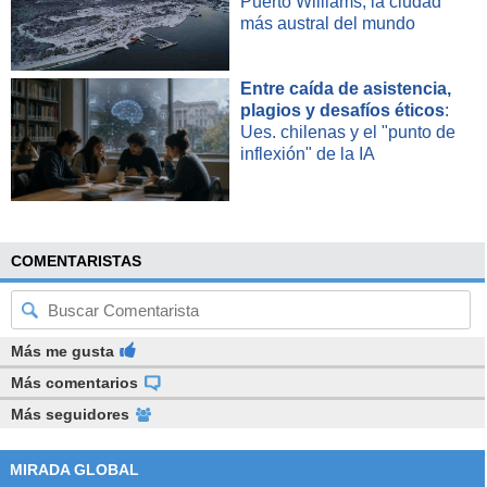
Puerto Williams, la ciudad
más austral del mundo
Entre caída de asistencia,
plagios y desafíos éticos
:
Ues. chilenas y el "punto de
inflexión" de la IA
COMENTARISTAS
Más me gusta
Más comentarios
Más seguidores
MIRADA GLOBAL