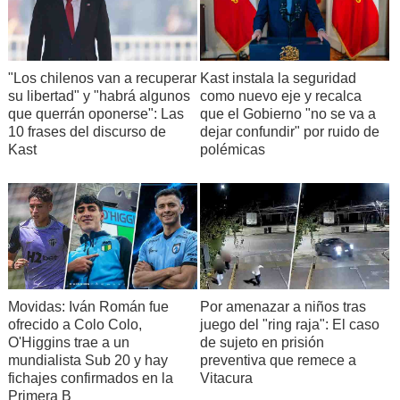
"Los chilenos van a recuperar
Kast instala la seguridad
su libertad" y "habrá algunos
como nuevo eje y recalca
que querrán oponerse": Las
que el Gobierno "no se va a
10 frases del discurso de
dejar confundir" por ruido de
Kast
polémicas
Movidas: Iván Román fue
Por amenazar a niños tras
ofrecido a Colo Colo,
juego del "ring raja": El caso
O'Higgins trae a un
de sujeto en prisión
mundialista Sub 20 y hay
preventiva que remece a
fichajes confirmados en la
Vitacura
Primera B