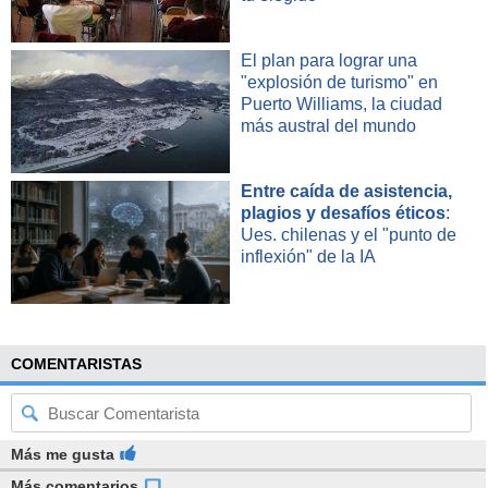
El plan para lograr una
"explosión de turismo" en
Puerto Williams, la ciudad
más austral del mundo
Entre caída de asistencia,
plagios y desafíos éticos
:
Ues. chilenas y el "punto de
inflexión" de la IA
COMENTARISTAS
Más me gusta
Más comentarios