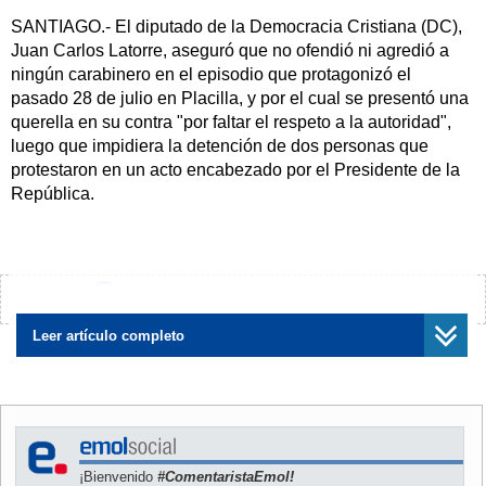
SANTIAGO.- El diputado de la Democracia Cristiana (DC),
Juan Carlos Latorre, aseguró que no ofendió ni agredió a
ningún carabinero en el episodio que protagonizó el
pasado 28 de julio en Placilla, y por el cual se presentó una
querella en su contra "por faltar el respeto a la autoridad",
luego que impidiera la detención de dos personas que
protestaron en un acto encabezado por el Presidente de la
República.
El parlamentario precisó que en los mencionados
incidentes, "no hubo ninguna ofensa, ninguna agresión de
parte mía a ningún carabinero".
¿Encontraste algún error?
Avísanos
Latorre agregó que si bien no cuenta aún con los
Leer artículo completo
antecedentes específicos de la querella presentada en su
contra, de la cual se ha informado solo por la prensa, se le
está acusando de haber interferido en un procedimiento
policial, lo que constituiría una falta, "que se ajusta a algo
normal que puede ocurrir en momentos que se produce una
¡Bienvenido
#ComentaristaEmol!
detención como la que yo observé y que estimé que no era