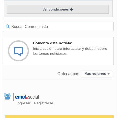
procedente".
Ver condiciones
El diputado DC añadió que por levantar un cartel "diciendo
señor Presidente, o sea, sin ninguna ofensa, educación
gratuita para los niños del mundo rural, a mi me parece que
es una expresión mínima de la libertad de expresión en
nuestro país y creo que es un exceso que se haya
Comenta esta noticia:
procedido a detener a esa persona".
Inicia sesión para interactuar y debatir sobre
los temas noticiosos.
Comentó además que en la oportunidad, el coronel a cargo
del procedimiento policial habló de una "retención", palabra
que no existe para estos efectos, aclaró Latorre.
Ordenar por:
Más recientes
Si bien señaló que no ha tenido la oportunidad de
conversar con oficiales de Carabineros, el alto mando de
carabineros, "me parece que no es comprensible que un
capitán presente una querella sin que tenga el pleno
respaldo de la institución, pero me gustaría saber si esto fue
Ingresar
Registrarse
conversado también con el Presidente de la República que
estaba presente en el acto y que podría ser testigo incluso