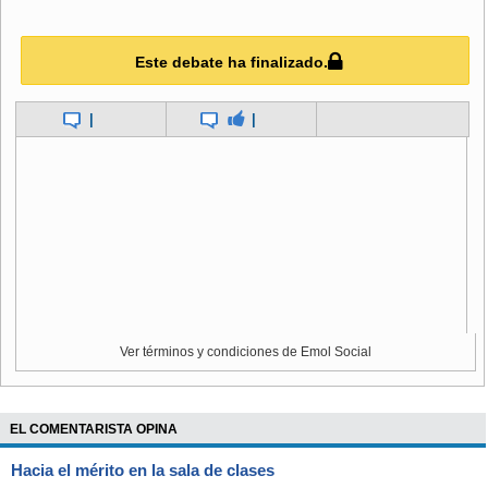
fundamentalmente reconocidos como un vínculo de
matrimonio que tiene además diversas experiencias: desde
la unión de dos personas de diferente sexo hasta la unión
Este debate ha finalizado.
de personas de igual sexo- y vínculos de consanguineidad
en sus distintos grados de parentesco".
|
|
En la instrucción dada por la Dideco, se sostiene que “la
familia, sin duda, es el grupo primario de pertenencia de las
personas y aunque su concepción más conocida está
constituida por la pareja y su descendencia, el proceso
histórico y social muestra diferentes estructuras familiares"
y agrega que "podemos reconocer distintos tipos de
familias”, entre las que se encuentran las “homosexuales y
homoparentales”.
Ver términos y condiciones de Emol Social
Tras ello, la pareja que denunció discriminación se
apostó este viernes en un centro deportivo de la comuna
junto al concejal Parada, para inscribirse y hacer uso del
EL COMENTARISTA OPINA
nuevo derecho.
Hacia el mérito en la sala de clases