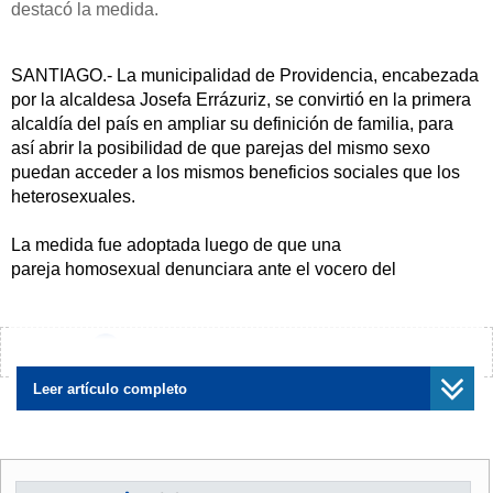
destacó la medida.
SANTIAGO.- La municipalidad de Providencia, encabezada
por la alcaldesa Josefa Errázuriz, se convirtió en la primera
alcaldía del país en ampliar su definición de familia, para
así abrir la posibilidad de que parejas del mismo sexo
puedan acceder a los mismos beneficios sociales que los
heterosexuales.
La medida fue adoptada luego de que una
pareja homosexual denunciara ante el vocero del
Movimiento de Integración y Liberación Homosexual
(Movilh) y concejal Jaime Parada (PRO), la negación de
beneficios familiares por parte del municipio luego de
¿Encontraste algún error?
Avísanos
ser discriminados en razón de su orientación sexual para
acceder a los centros deportivos de la comuna.
Leer artículo completo
Por ello, la Dirección de Desarrollo Comunitario (Dideco)
de Providencia instruyó a todos los centros deportivos bajo