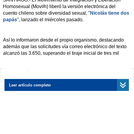
Homosexual (Movilh) liberó la versión electrónica del
cuento chileno sobre diversidad sexual, "
Nicolás tiene dos
papás
", lanzado el miércoles pasado.
Así lo informaron desde el propio organismo, destacando
además que las solicitudes vía correo electrónico del texto
alcanzó las 3.650, superando el tiraje inicial de tres mil
ejemplares.
¿Encontraste algún error?
Avísanos
"Lo han pedido escuelas, bibliotecas, jardines infantiles,
Leer artículo completo
municipalidades, corporaciones, fundaciones, familias y
universidades, tanto nacionales como extranjeras",
señalaron.
El Movilh agregó que "ha sido una avalancha que nos tiene
tan felices como ocupados, pues deberemos hacer un
listado de acuerdo a nuestras prioridades para hacer la