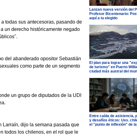
Lanzan nueva versión del 
Profesor Bicentenario: Pos
aquí a tu elegido
n a todas sus antecesoras, pasando de
to a un derecho históricamente negado
úblicos".
ipo del abanderado opositor Sebastián
El plan para lograr una "ex
mosexuales como parte de un segmento
de turismo" en Puerto Willi
ciudad más austral del mu
 donde un grupo de diputados de la UDI
ea.
Entre caída de asistencia, 
y desafíos éticos: Ues. chi
 Larraín, dijo la semana pasada que
el "punto de inflexión" de la
n todos los chilenos, en el rol que le