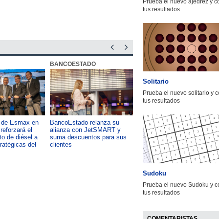
Prueba el nuevo ajedrez y 
tus resultados
BANCOESTADO
OTIC CCHC
Solitario
Prueba el nuevo solitario y 
tus resultados
a de Esmax en
BancoEstado relanza su
Capacitación como foco del
reforzará el
alianza con JetSMART y
desarrollo país: OTIC de la
o de diésel a
suma descuentos para sus
CChC lanza podcast sobre e
tratégicas del
clientes
impacto de formar talento
Sudoku
Prueba el nuevo Sudoku y c
tus resultados
COMENTARISTAS