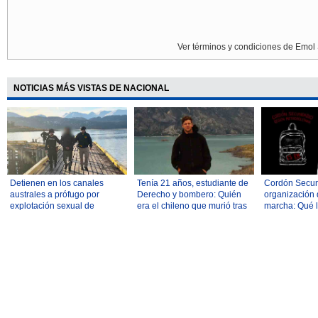
Ver términos y condiciones de Emol 
NOTICIAS MÁS VISTAS DE NACIONAL
Detienen en los canales
Tenía 21 años, estudiante de
Cordón Secun
australes a prófugo por
Derecho y bombero: Quién
organización
explotación sexual de
era el chileno que murió tras
marcha: Qué l
menores
caída en la montaña más alta
integran y cu
de Perú
demandas