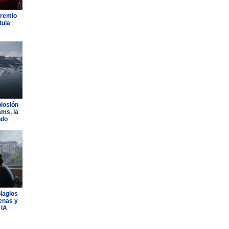
Premio
tula
plosión
ams, la
ndo
plagios
lenas y
 IA