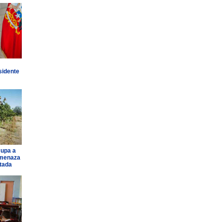
sidente
cupa a
amenaza
ntada