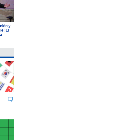
ción y
e: El
ia