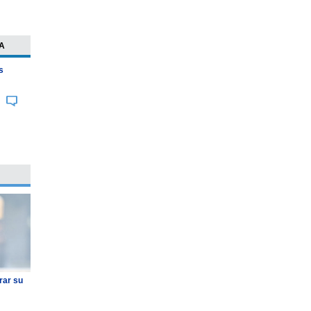
A
s
rar su