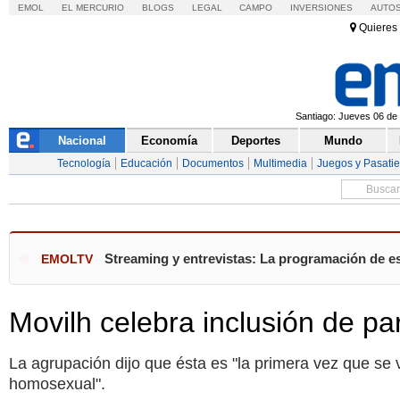
EMOL
EL MERCURIO
BLOGS
LEGAL
CAMPO
INVERSIONES
AUTO
Quieres 
Santiago: Jueves 06 de 
Nacional
Economía
Deportes
Mundo
Tecnología
Educación
Documentos
Multimedia
Juegos y Pasati
Streaming y entrevistas: La programación de es
EMOLTV
Movilh celebra inclusión de par
La agrupación dijo que ésta es "la primera vez que se 
homosexual".