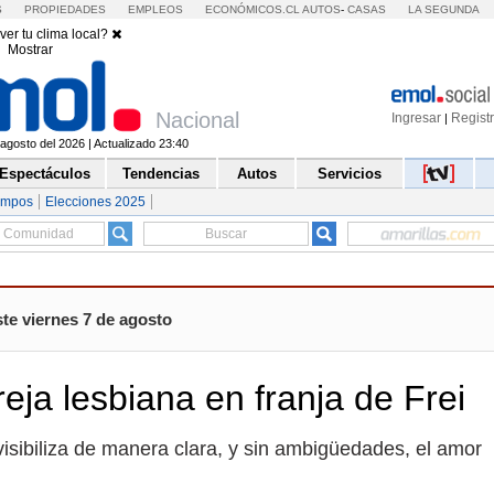
S
PROPIEDADES
EMPLEOS
ECONÓMICOS.CL
AUTOS
-
CASAS
LA SEGUNDA
ver tu clima local?
Mostrar
Nacional
Ingresar
Regist
|
agosto del 2026 | Actualizado 23:40
Espectáculos
Tendencias
Autos
Servicios
empos
Elecciones 2025
te viernes 7 de agosto
eja lesbiana en franja de Frei
visibiliza de manera clara, y sin ambigüedades, el amor