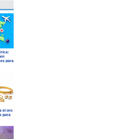
rica:
 en
ses para
 el oro
s para