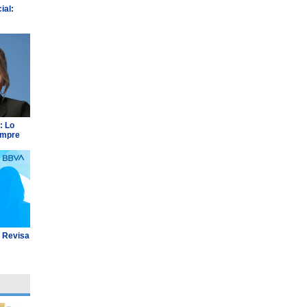
ial:
: Lo
empre
: Revisa