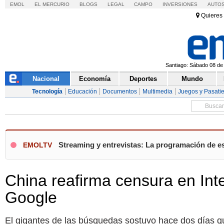
EMOL
EL MERCURIO
BLOGS
LEGAL
CAMPO
INVERSIONES
AUTO
Quieres 
Santiago: Sábado 08 de 
Nacional
Economía
Deportes
Mundo
Tecnología
Educación
Documentos
Multimedia
Juegos y Pasat
Streaming y entrevistas: La programación de e
EMOLTV
China reafirma censura en Int
Google
El gigantes de las búsquedas sostuvo hace dos días que