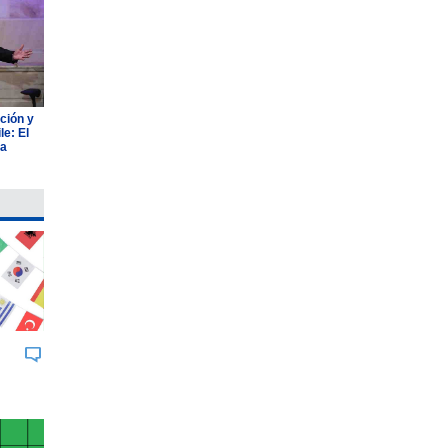
ción y
e: El
ia