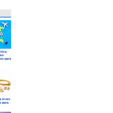
rica:
 en
ses para
 el oro
s para