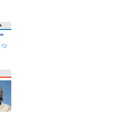
A
 de