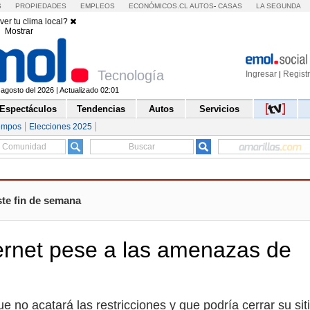
S
PROPIEDADES
EMPLEOS
ECONÓMICOS.CL
AUTOS
-
CASAS
LA SEGUNDA
ver tu clima local?
Mostrar
Tecnología
Ingresar
Regist
|
agosto del 2026 | Actualizado 02:01
Espectáculos
Tendencias
Autos
Servicios
iempos
Elecciones 2025
ste fin de semana
ernet pese a las amenazas de
 no acatará las restricciones y que podría cerrar su sit