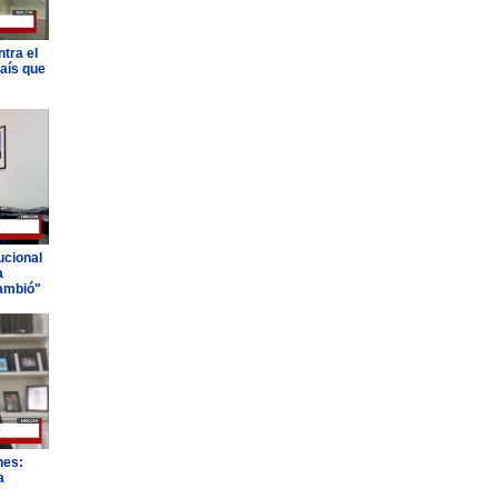
tra el
país que
ucional
a
ambió"
nes:
a
"