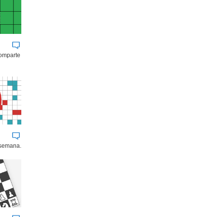
comparte
 semana.