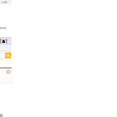
LUN
rarse
io