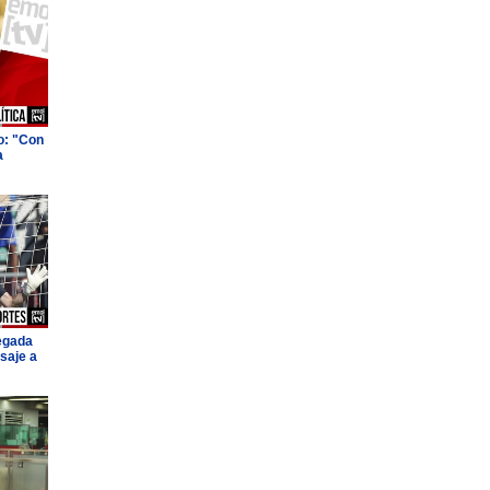
o: "Con
a
legada
saje a