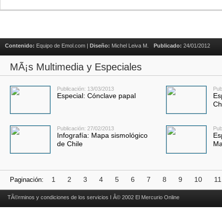
Contenido:
Equipo de Emol.com |
Diseño:
Michel Leiva M.
Publicado:
24/01/2012
MÃ¡s Multimedia y Especiales
Publicación: 13/03/2013
Pub
Especial: Cónclave papal
Es
Ch
Publicación: 27/02/2013
Pub
Infografía: Mapa sismológico
Es
de Chile
Ma
1
2
3
4
5
6
7
8
9
10
11
Paginación:
TÃ©rminos y condiciones de los servicios I Â© 2002 El Mercurio Online