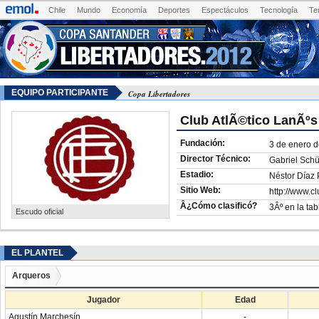
Chile
Mundo
Economía
Deportes
Espectáculos
Tecnología
Te
EQUIPO PARTICIPANTE
Copa Libertadores
Club AtlÃ©tico LanÃºs
Fundación:
3 de enero 
Director Técnico:
Gabriel Schü
Estadio:
Néstor Díaz 
Sitio Web:
http://www.c
Â¿Cómo clasificó?
3Âº en la ta
Escudo oficial
EL PLANTEL
Arqueros
Jugador
Edad
Agustín Marchesín
-