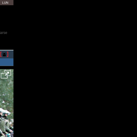
LUN
rarse