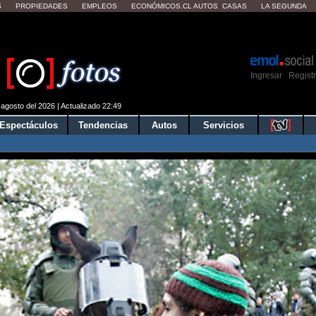
S
PROPIEDADES
EMPLEOS
ECONÓMICOS.CL
AUTOS
-
CASAS
LA SEGUNDA
ver tu clima local?
Mostrar
Ingresar
Regist
|
 agosto del 2026 | Actualizado 22:49
Espectáculos
Tendencias
Autos
Servicios