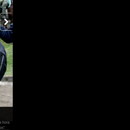
Comerciante muere baleado en un asalto
El dueño de una botillería fue asesinado anoche por dos asaltantes que
es hora
que llevaba 20 años en su local de calle Bernardo O´Higgins, fue sorpr
nos".
veces, para luego huir en un vehículo conducido por un tercero.