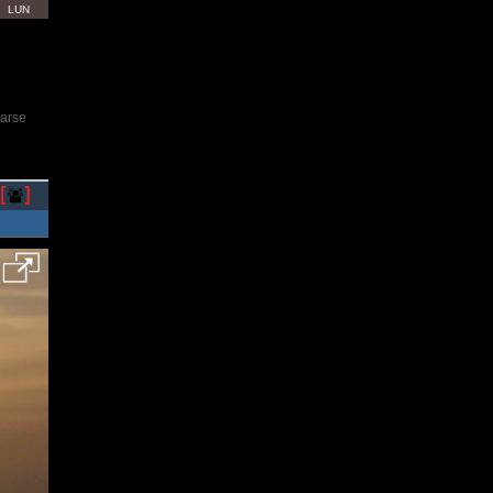
LUN
rarse