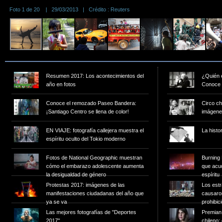
Foto 1 de 20 | 29/03/2013 | Crédito : Reuters
Resumen 2017: Los acontecimientos del
¿Quién 
año en fotos
Conoce s
Conoce el remozado Paseo Bandera:
Circo ch
¡Santiago Centro se llena de color!
imágen
EN VIAJE: fotografía callejera muestra el
La histor
espíritu oculto del Tokio moderno
Fotos de National Geographic muestran
Burning 
cómo el embarazo adolescente aumenta
que acud
la desigualdad de género
espíritu
Protestas 2017: imágenes de las
Los estr
manifestaciones ciudadanas del año que
causaro
ya se va
prohibic
Las mejores fotografías de "Deportes
Premian 
2017"
chileno: