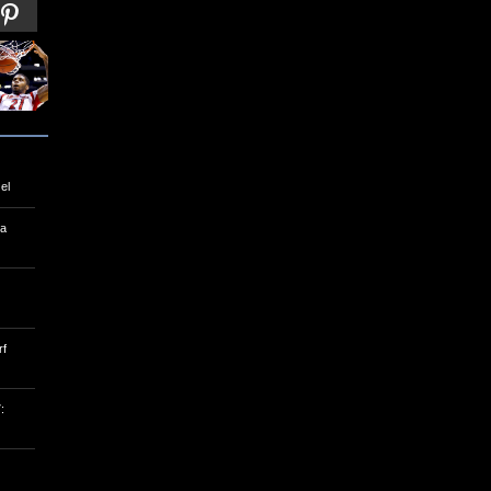
Foto 2 de 20 | 29/03/2013 | Crédito : Reuters
el
la
rf
: