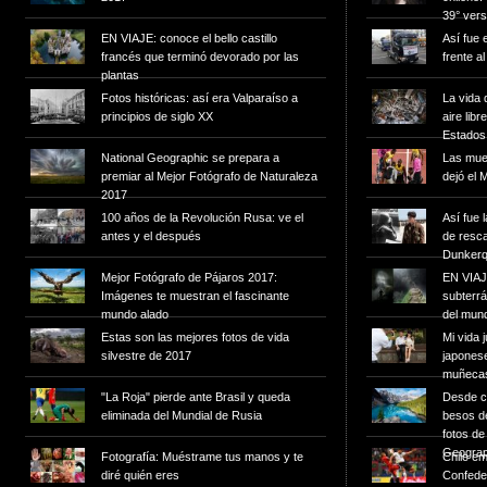
39° ver
EN VIAJE: conoce el bello castillo
Así fue 
francés que terminó devorado por las
frente a
plantas
Fotos históricas: así era Valparaíso a
La vida 
principios de siglo XX
aire lib
Estados
National Geographic se prepara a
Las mues
premiar al Mejor Fotógrafo de Naturaleza
dejó el 
2017
100 años de la Revolución Rusa: ve el
Así fue 
antes y el después
de rescat
Dunker
Mejor Fotógrafo de Pájaros 2017:
EN VIAJE
Imágenes te muestran el fascinante
subterr
mundo alado
del mun
Estas son las mejores fotos de vida
Mi vida 
silvestre de 2017
japonese
muñecas
"La Roja" pierde ante Brasil y queda
Desde c
eliminada del Mundial de Rusia
besos de
fotos de
Geograp
Fotografía: Muéstrame tus manos y te
Chile e
diré quién eres
Confede