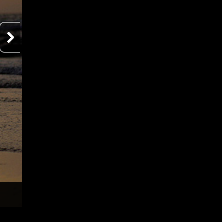
The Holy Week in Indonesia
A child holds up a cross made of bamboo during the celebration of Holy