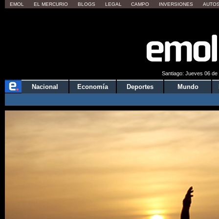
EMOL
EL MERCURIO
BLOGS
LEGAL
CAMPO
INVERSIONES
AUTO
Quieres 
Santiago: Jueves 06 de 
Nacional
Economía
Deportes
Mundo