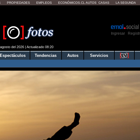
S
PROPIEDADES
EMPLEOS
ECONÓMICOS.CL
AUTOS
-
CASAS
LA SEGUNDA
ver tu clima local?
Mostrar
Ingresar
Regist
|
agosto del 2026 | Actualizado 08:20
Espectáculos
Tendencias
Autos
Servicios