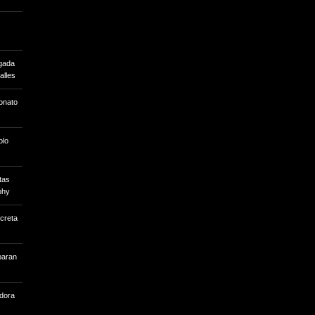
egada
alles
onato
olo
stas
phy
ecreta
paran
adora