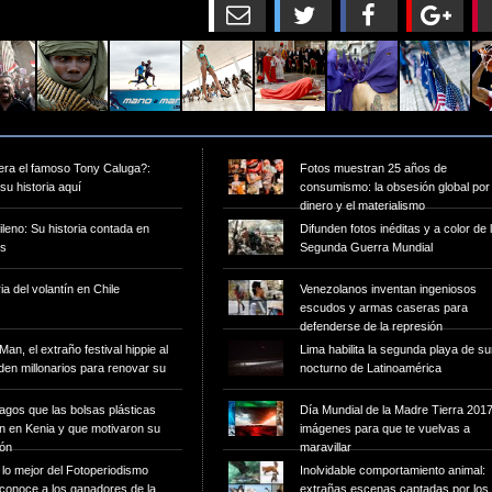
era el famoso Tony Caluga?:
Fotos muestran 25 años de
u historia aquí
consumismo: la obsesión global por 
dinero y el materialismo
ileno: Su historia contada en
Difunden fotos inéditas y a color de 
es
Segunda Guerra Mundial
ia del volantín en Chile
Venezolanos inventan ingeniosos
escudos y armas caseras para
defenderse de la represión
Man, el extraño festival hippie al
Lima habilita la segunda playa de su
en millonarios para renovar su
nocturno de Latinoamérica
agos que las bolsas plásticas
Día Mundial de la Madre Tierra 2017
n en Kenia y que motivaron su
imágenes para que te vuelvas a
ión
maravillar
lo mejor del Fotoperiodismo
Inolvidable comportamiento animal:
 conoce a los ganadores de la
extrañas escenas captadas por los