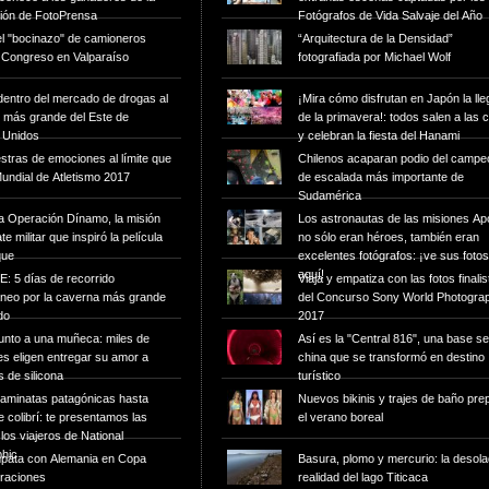
sión de FotoPrensa
Fotógrafos de Vida Salvaje del Año
el "bocinazo" de camioneros
“Arquitectura de la Densidad”
l Congreso en Valparaíso
fotografiada por Michael Wolf
dentro del mercado de drogas al
¡Mira cómo disfrutan en Japón la ll
re más grande del Este de
de la primavera!: todos salen a las c
 Unidos
y celebran la fiesta del Hanami
tras de emociones al límite que
Chilenos acaparan podio del campe
Mundial de Atletismo 2017
de escalada más importante de
Sudamérica
la Operación Dínamo, la misión
Los astronautas de las misiones Ap
e militar que inspiró la película
no sólo eran héroes, también eran
que
excelentes fotógrafos: ¡ve sus fotos
aquí!
: 5 días de recorrido
Viaja y empatiza con las fotos finali
áneo por la caverna más grande
del Concurso Sony World Photogra
do
2017
junto a una muñeca: miles de
Así es la "Central 816", una base s
s eligen entregar su amor a
china que se transformó en destino
 de silicona
turístico
aminatas patagónicas hasta
Nuevos bikinis y trajes de baño pre
 colibrí: te presentamos las
el verano boreal
 los viajeros de National
hic
mpata con Alemania en Copa
Basura, plomo y mercurio: la desol
raciones
realidad del lago Titicaca