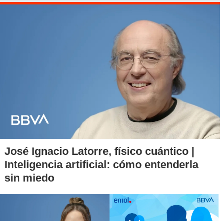
temporadas.
Además de su éxito televisivo, Patrick fue reconocido por
sus
papeles cinematográficos
protagonizando "Invasión"
(1997) como Zander Barcalow, recuerda TMZ.
También participó en "Secuestrados" (2021), "Vanquish"
(2021), "Dakota" (2022), "Marlowe" (2022) y "Murder at
Hollow Creek" (2023).
Su última película, "Dirty Hands", se estrenará de forma
póstuma a finales de este año.
José Ignacio Latorre, físico cuántico |
Inteligencia artificial: cómo entenderla
sin miedo