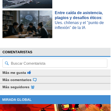
Entre caída de asistencia,
plagios y desafíos éticos
:
Ues. chilenas y el "punto de
inflexión" de la IA
COMENTARISTAS
Más me gusta
Más comentarios
Más seguidores
MIRADA GLOBAL