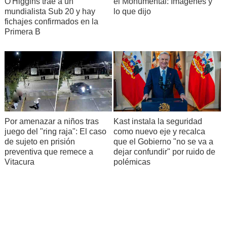
O'Higgins trae a un
el Monumental: Imágenes y
mundialista Sub 20 y hay
lo que dijo
fichajes confirmados en la
Primera B
Por amenazar a niños tras
Kast instala la seguridad
juego del "ring raja": El caso
como nuevo eje y recalca
de sujeto en prisión
que el Gobierno "no se va a
preventiva que remece a
dejar confundir" por ruido de
Vitacura
polémicas