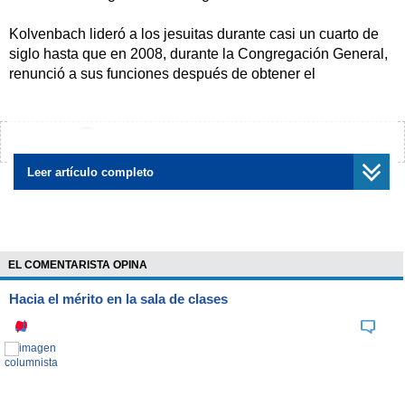
Kolvenbach lideró a los jesuitas durante casi un cuarto de
siglo hasta que en 2008, durante la Congregación General,
renunció a sus funciones después de obtener el
consentimiento del papa Benedicto.
Entonces, adujo como motivo su avanzada edad -entonces
¿Encontraste algún error?
Avísanos
se encontraba cerca de los 80 años- y la larga duración de
su gobierno.
Leer artículo completo
Según explica la Compañía de Jesús, el que fuera
Prepósito General de la Compañía -su máximo líder- nació
en 1928 en Druten, en los Países Bajos.
EL COMENTARISTA OPINA
Tras la desilusión por la política y las ideologías que le
Hacia el mérito en la sala de clases
provocó el nazismo y la Segunda Guerra Mundial, en 1948
ingresó en la Compañía de Jesús, en el noviciado de
Mariëndaal, en Grave.
Estudió Filosofía y Lingüística y en 1958 fue enviado al