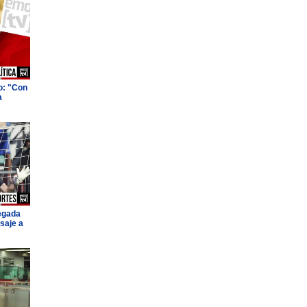
o: "Con
a
legada
saje a