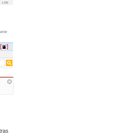
LUN
rarse
tras