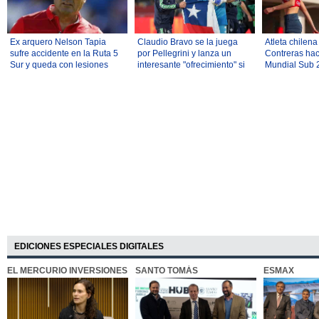
Ex arquero Nelson Tapia
Claudio Bravo se la juega
Atleta chilena
sufre accidente en la Ruta 5
por Pellegrini y lanza un
Contreras hace
Sur y queda con lesiones
interesante "ofrecimiento" si
Mundial Sub 2
graves
el DT llega a la "Roja"
largo... Mira s
performance
EDICIONES ESPECIALES DIGITALES
EL MERCURIO INVERSIONES
SANTO TOMÁS
ESMAX