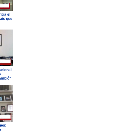
tra el
país que
ucional
a
ambió"
nes:
a
"