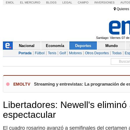
EMOL
EL MERCURIO
BLOGS
LEGAL
CAMPO
INVERSIONES
AUTO
Quieres 
Santiago: Viernes 07 de
Nacional
Economía
Deportes
Mundo
Portada
Fútbol
Tenis
Golf
Motores
Otros Deportes
Todas
Es
Streaming y entrevistas: La programación de es
EMOLTV
Libertadores: Newell's eliminó
espectacular
El cuadro rosarino avanzó a semifinales del certamen a