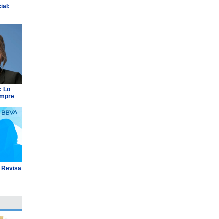
ial:
: Lo
empre
: Revisa