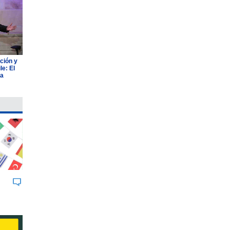
ción y
e: El
ia
BUK
JOHNSON & JOHNSON
AGROSUPE