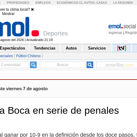
S
PROPIEDADES
EMPLEOS
ECONÓMICOS.CL
AUTOS
-
CASAS
LA SEGUNDA
ver tu clima local?
Mostrar
Deportes
Ingresar
Regist
|
 agosto del 2026 | Actualizado 21:19
Espectáculos
Tendencias
Autos
Servicios
peciales
Fútbol Chileno
te viernes 7 de agosto
 a Boca en serie de penales
l ganar por 10-9 en la definición desde los doce pasos, 