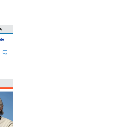
A
 de