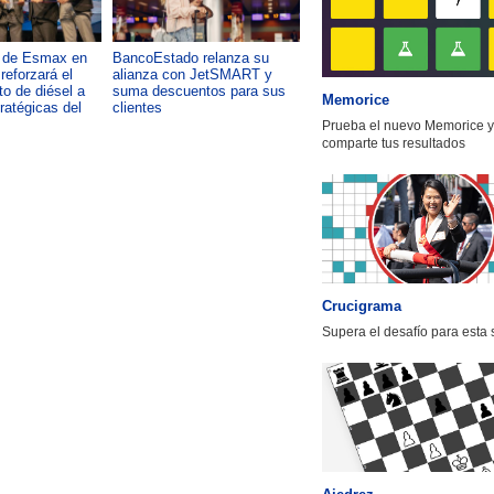
a de Esmax en
BancoEstado relanza su
Capacitación como foco del
reforzará el
alianza con JetSMART y
desarrollo país: OTIC de la
o de diésel a
suma descuentos para sus
CChC lanza podcast sobre e
Memorice
tratégicas del
clientes
impacto de formar talento
Prueba el nuevo Memorice y
comparte tus resultados
Crucigrama
Supera el desafío para esta