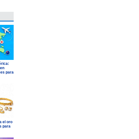
rica:
 en
ses para
 el oro
s para