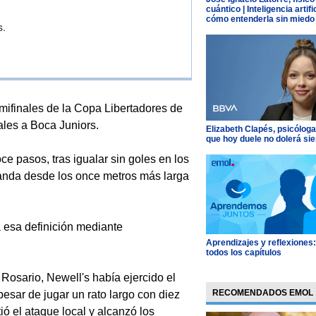
cuántico | Inteligencia artific
cómo entenderla sin miedo
s.
finales de la Copa Libertadores de
ales a Boca Juniors.
Elizabeth Clapés, psicóloga
que hoy duele no dolerá si
ce pasos, tras igualar sin goles en los
a tanda desde los once metros más larga
a esa definición mediante
Aprendizajes y reflexiones
todos los capítulos
Rosario, Newell's había ejercido el
RECOMENDADOS EMOL
pesar de jugar un rato largo con diez
ó el ataque local y alcanzó los