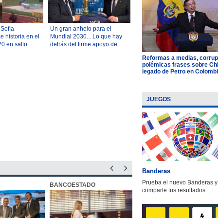
 Sofía
Un gran anhelo para el
 historia en el
Mundial 2030... Lo que hay
0 en salto
detrás del firme apoyo de
u increíble
Argentina a la continuidad de
Reformas a medias, corrup
Infantino en la FIFA
polémicas frases sobre Chil
legado de Petro en Colomb
JUEGOS
Banderas
Prueba el nuevo Banderas y
BANCOESTADO
OTIC CCHC
comparte tus resultados