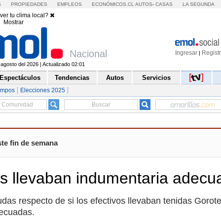
S
PROPIEDADES
EMPLEOS
ECONÓMICOS.CL
AUTOS
-
CASAS
LA SEGUNDA
ver tu clima local?
Mostrar
Nacional
Ingresar
Regist
|
agosto del 2026 | Actualizado 02:01
Espectáculos
Tendencias
Autos
Servicios
empos
Elecciones 2025
ste fin de semana
es llevaban indumentaria adecu
das respecto de si los efectivos llevaban tenidas Gorote
decuadas.