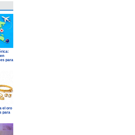
rica:
 en
ses para
 el oro
BUK
JOHNSON & JOHNSON
AGROSUPE
s para