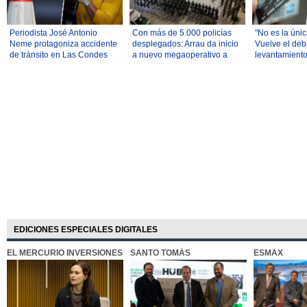
Periodista José Antonio
Con más de 5.000 policías
"No es la únic
Neme protagoniza accidente
desplegados: Arrau da inicio
Vuelve el deb
de tránsito en Las Condes
a nuevo megaoperativo a
levantamiento
nivel nacional
bancario (y qu
experiencia i
EDICIONES ESPECIALES DIGITALES
EL MERCURIO INVERSIONES
SANTO TOMÁS
ESMAX