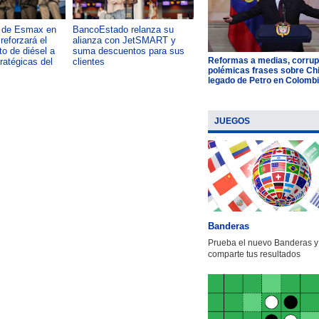
a de Esmax en
BancoEstado relanza su
Capacitación como foco del
reforzará el
alianza con JetSMART y
desarrollo país: OTIC de la
o de diésel a
suma descuentos para sus
CChC lanza podcast sobre e
Reformas a medias, corrup
tratégicas del
clientes
impacto de formar talento
polémicas frases sobre Chil
legado de Petro en Colomb
JUEGOS
Banderas
Prueba el nuevo Banderas y
comparte tus resultados