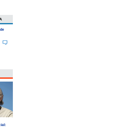
A
 de
ial: