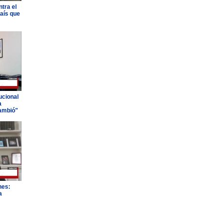
tra el
país que
ucional
a
ambió"
nes:
a
"