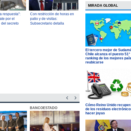
MIRADA GLOBAL
a respuesta":
Con restricción de horas en
ate por el
patio y de visitas:
 del secreto
Subsecretario detalla
é dice la
reforma penitenciaria del
nternacional)
Ejecutivo
El tercero mejor de Sudamé
Chile alcanza el puesto 51°
ranking de los mejores paí
reubicarse
Cómo Reino Unido recupera
BANCOESTADO
OTIC CCHC
de los residuos electrónico
hacer joyas