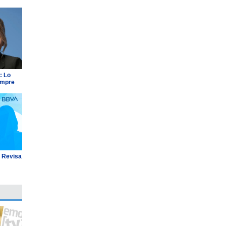
: Lo
empre
: Revisa