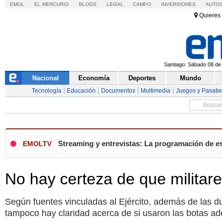
EMOL
EL MERCURIO
BLOGS
LEGAL
CAMPO
INVERSIONES
AUTO
Quieres 
Santiago: Sábado 08 de 
Nacional
Economía
Deportes
Mundo
Tecnología
Educación
Documentos
Multimedia
Juegos y Pasati
Streaming y entrevistas: La programación de e
EMOLTV
No hay certeza de que militar
Según fuentes vinculadas al Ejército, además de las du
tampoco hay claridad acerca de si usaron las botas a