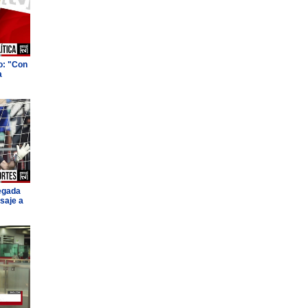
o: "Con
a
legada
saje a