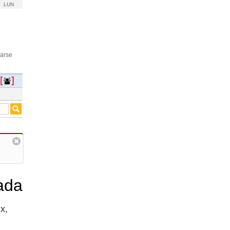
LUN
rarse
ada
x,