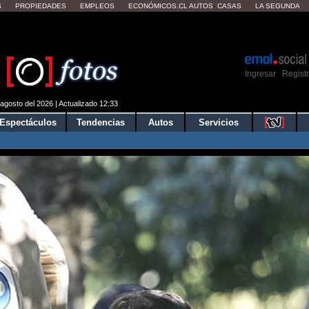
S
PROPIEDADES
EMPLEOS
ECONÓMICOS.CL
AUTOS
-
CASAS
LA SEGUNDA
ver tu clima local?
Mostrar
Ingresar
Regist
|
agosto del 2026 | Actualizado 12:33
Espectáculos
Tendencias
Autos
Servicios