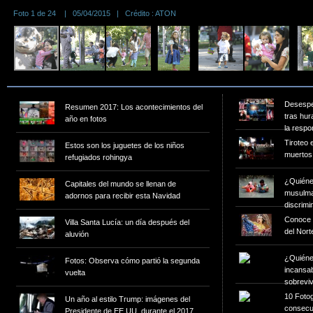
Foto 1 de 24 | 05/04/2015 | Crédito : ATON
bloqueo
Desespe
Resumen 2017: Los acontecimientos del
tras hur
año en fotos
la respo
Tiroteo 
Estos son los juguetes de los niños
muertos
refugiados rohingya
¿Quiénes
Capitales del mundo se llenan de
musulma
adornos para recibir esta Navidad
discrim
Conoce 
Villa Santa Lucía: un día después del
del Nort
aluvión
¿Quiéne
Fotos: Observa cómo partió la segunda
incansa
vuelta
sobreviv
10 Fotog
Un año al estilo Trump: imágenes del
consecu
Presidente de EE.UU. durante el 2017