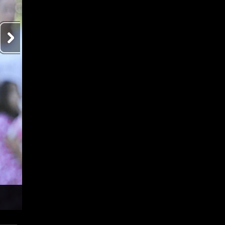
Niños celebran la Pascua de Resurrección