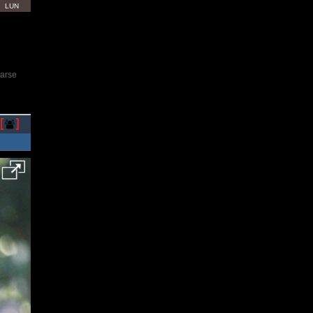
LUN
rarse