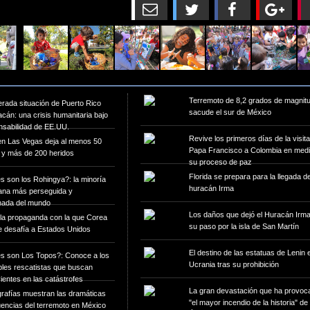
Terremoto de 8,2 grados de magnit
rada situación de Puerto Rico
sacude el sur de México
acán: una crisis humanitaria bajo
nsabilidad de EE.UU.
Revive los primeros días de la visita
en Las Vegas deja al menos 50
Papa Francisco a Colombia en medi
 y más de 200 heridos
su proceso de paz
Florida se prepara para la llegada de
 son los Rohingya?: la minoría
huracán Irma
na más perseguida y
inada del mundo
Los daños que dejó el Huracán Irma
la propaganda con la que Corea
su paso por la isla de San Martín
e desafía a Estados Unidos
El destino de las estatuas de Lenin 
s son Los Topos?: Conoce a los
Ucrania tras su prohibición
bles rescatistas que buscan
ientes en las catástrofes
La gran devastación que ha provoc
rafías muestran las dramáticas
"el mayor incendio de la historia" de
encias del terremoto en México