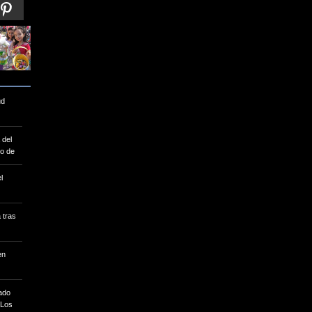
Foto 2 de 24 | 05/04/2015 | Crédito : s/c
ud
 del
o de
l
 tras
en
ado
 Los