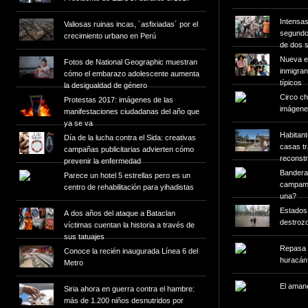
Intensas
Valiosas ruinas incas, ´asfixiadas´ por el
segundo
crecimiento urbano en Perú
de dos 
Nueva ex
Fotos de National Geographic muestran
inmigran
cómo el embarazo adolescente aumenta
típicos
la desigualdad de género
Circo ch
Protestas 2017: imágenes de las
imágen
manifestaciones ciudadanas del año que
ya se va
Habitant
Día de la lucha contra el Sida: creativas
casas t
campañas publicitarias advierten cómo
reconst
prevenir la enfermedad
Bandera 
Parece un hotel 5 estrellas pero es un
campame
centro de rehabilitación para yihadistas
una?
Estados
A dos años del ataque a Bataclan
destroz
víctimas cuentan la historia a través de
sus tatuajes
Repasa l
Conoce la recién inaugurada Línea 6 del
huracán
Metro
El amane
Siria ahora en guerra contra el hambre:
más de 1.200 niños desnutridos por