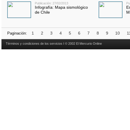
Publicación: 27/02/2013
Pu
Infografía: Mapa sismológico
Es
de Chile
M
1
2
3
4
5
6
7
8
9
10
1
Paginación:
Términos y condiciones de los servicios I © 2002 El Mercurio Online