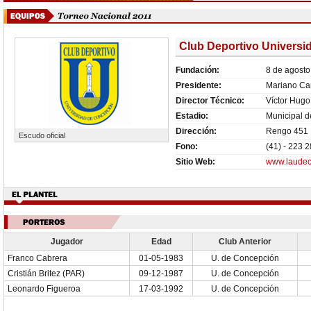
Club Deportivo Univers
Fundación:
8 de agosto
Presidente:
Mariano Ca
Director Técnico:
Víctor Hug
Estadio:
Municipal 
Dirección:
Rengo 451 P
Escudo oficial
Fono:
(41) - 223 
Sitio Web:
www.laudec
Jugador
Edad
Club Anterior
Franco Cabrera
01-05-1983
U. de Concepción
Cristián Britez (PAR)
09-12-1987
U. de Concepción
Leonardo Figueroa
17-03-1992
U. de Concepción