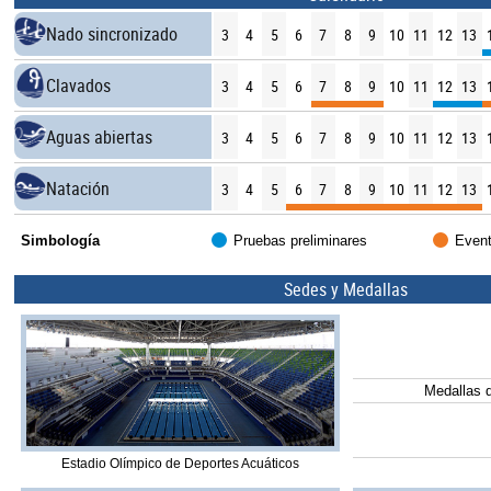
Nado sincronizado
3
4
5
6
7
8
9
10
11
12
13
Clavados
3
4
5
6
7
8
9
10
11
12
13
Aguas abiertas
3
4
5
6
7
8
9
10
11
12
13
Natación
3
4
5
6
7
8
9
10
11
12
13
Simbología
Pruebas preliminares
Event
Sedes y Medallas
Medallas d
Estadio Olímpico de Deportes Acuáticos