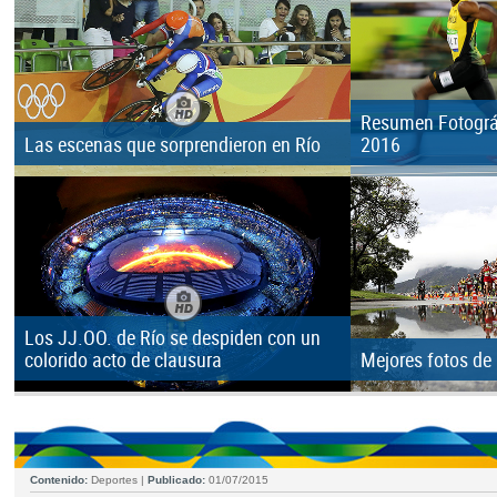
Resumen Fotográf
Las escenas que sorprendieron en Río
2016
Los JJ.OO. de Río se despiden con un
colorido acto de clausura
Mejores fotos de
Contenido:
Deportes |
Publicado:
01/07/2015