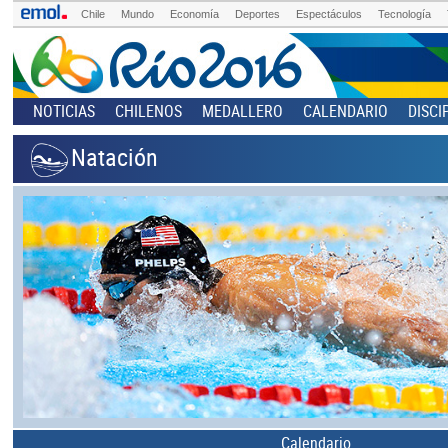
Chile
Mundo
Economía
Deportes
Espectáculos
Tecnología
NOTICIAS
CHILENOS
MEDALLERO
CALENDARIO
DISCI
Natación
Calendario