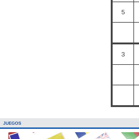
5
3
JUEGOS