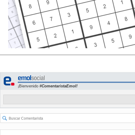
¡Bienvenido
#ComentaristaEmol!