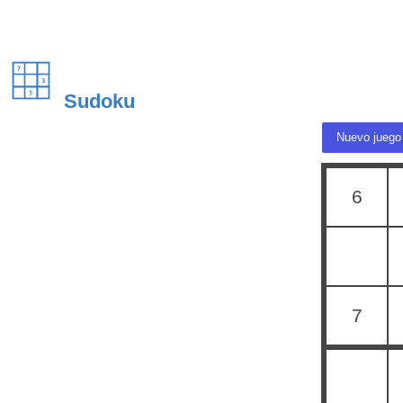
Sudoku
Nuevo juego
6
7