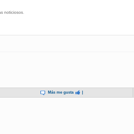
as noticiosos.
Más me gusta
|