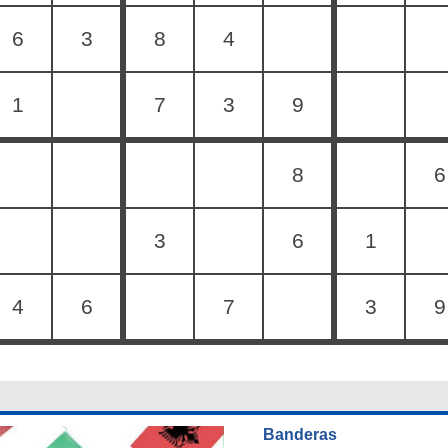
6
3
8
4
1
7
3
9
8
6
3
6
1
4
6
7
3
9
Banderas