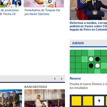
a de posiciones
Fenerbahce de Turquía iría
 B: Fecha 19
por Alexis Sánchez
Reformas a medias, corrup
polémicas frases sobre Chil
legado de Petro en Colomb
JUEGOS
Reversi
Prueba el nuevo Reversi y 
BANCOESTADO
OTIC CCHC
tus resultados