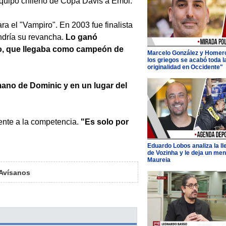
l equipo chileno de Copa Davis a Emol.
a el "Vampiro". En 2003 fue finalista
ndría su revancha.
Lo ganó
io, que llegaba como campeón de
Marcelo González y Homer
los griegos se acabó toda l
originalidad en Occidente"
mano de Dominic y en un lugar del
ente a la competencia.
"Es solo por
Eduardo Lobos analiza la l
de Vozinha y le deja un men
Maureia
Avísanos