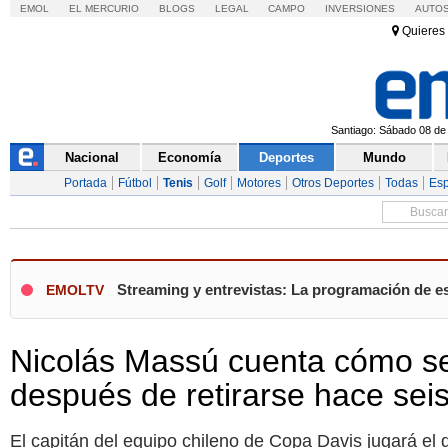
EMOL
EL MERCURIO
BLOGS
LEGAL
CAMPO
INVERSIONES
AUTO
Quieres 
Santiago: Sábado 08 de 
Nacional
Economía
Deportes
Mundo
Portada
Fútbol
Tenis
Golf
Motores
Otros Deportes
Todas
Esp
Streaming y entrevistas: La programación de e
EMOLTV
Nicolás Massú cuenta cómo se 
después de retirarse hace sei
El capitán del equipo chileno de Copa Davis jugará el