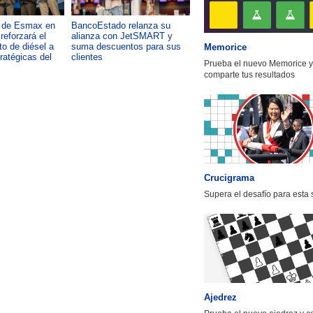
a de Esmax en
BancoEstado relanza su
Capacitación como foco del
reforzará el
alianza con JetSMART y
desarrollo país: OTIC de la
o de diésel a
suma descuentos para sus
CChC lanza podcast sobre e
Memorice
tratégicas del
clientes
impacto de formar talento
Prueba el nuevo Memorice y
comparte tus resultados
Crucigrama
Supera el desafío para esta
Ajedrez