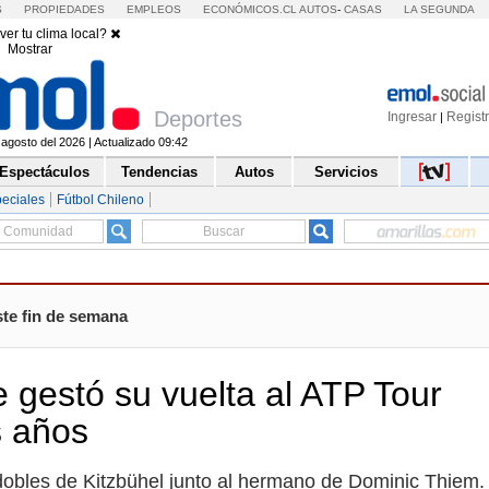
S
PROPIEDADES
EMPLEOS
ECONÓMICOS.CL
AUTOS
-
CASAS
LA SEGUNDA
ver tu clima local?
Mostrar
Deportes
Ingresar
Regist
|
agosto del 2026 | Actualizado 09:42
Espectáculos
Tendencias
Autos
Servicios
eciales
Fútbol Chileno
ste fin de semana
gestó su vuelta al ATP Tour
s años
 dobles de Kitzbühel junto al hermano de Dominic Thiem.