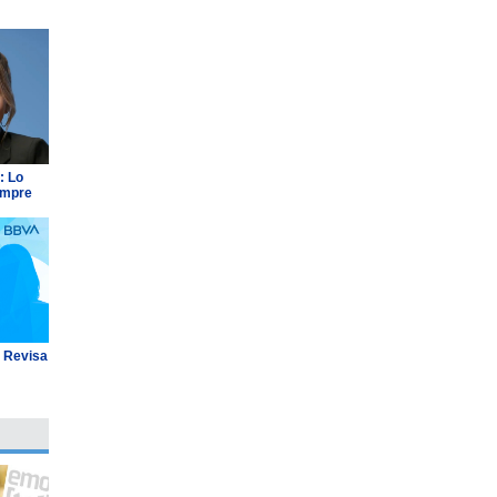
: Lo
empre
: Revisa