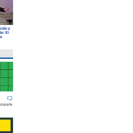
ción y
e: El
ia
comparte
BUK
JOHNSON & JOHNSON
AGROSUPE