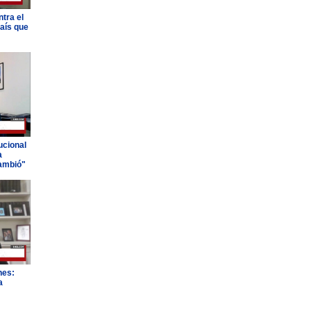
tra el
país que
ucional
a
ambió"
nes:
a
"