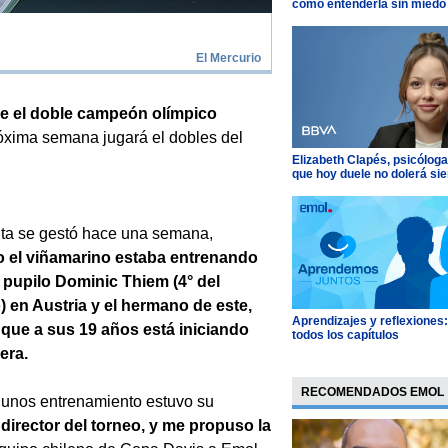
cómo entenderla sin miedo
El Mercurio
ue el doble campeón olímpico
óxima semana jugará el dobles del
Elizabeth Clapés, psicóloga
que hoy duele no dolerá si
ta se gestó hace una semana,
 el viñamarino estaba entrenando
 pupilo Dominic Thiem (4° del
 en Austria y el hermano de este,
Aprendizajes y reflexiones
 que a sus 19 años está iniciando
todos los capítulos
era.
RECOMENDADOS EMOL
unos entrenamiento estuvo su
director del torneo, y me propuso la