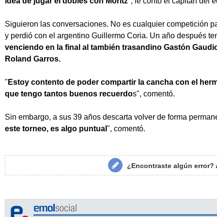
idea de jugar el dobles con Moritz
", le contó el capitán de
Siguieron las conversaciones. No es cualquier competición par
y perdió con el argentino Guillermo Coria. Un año después te
venciendo en la final al también trasandino Gastón Gaud
Roland Garros.
"
Estoy contento de poder compartir la cancha con el her
que tengo tantos buenos recuerdo
s", comentó.
Sin embargo, a sus 39 años descarta volver de forma perman
este torneo, es algo puntual
", comentó.
¿Encontraste algún error?