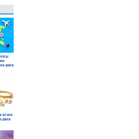
rica:
 en
ses para
 el oro
s para