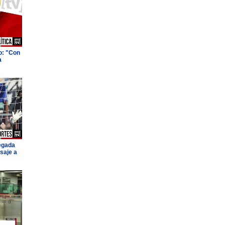
o: "Con
a
legada
saje a