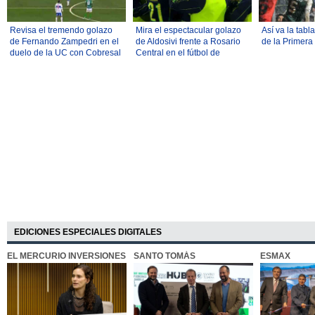
Revisa el tremendo golazo
Mira el espectacular golazo
Así va la tabl
de Fernando Zampedri en el
de Aldosivi frente a Rosario
de la Primera
duelo de la UC con Cobresal
Central en el fútbol de
por el Torneo Nacional
Argentina
EDICIONES ESPECIALES DIGITALES
EL MERCURIO INVERSIONES
SANTO TOMÁS
ESMAX