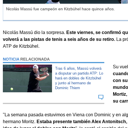
Nicolás Massú fue campeón en Kitzbühel hace quince años.
Nicolás Massú dio la sorpresa.
Este viernes, se confirmó q
volverá a las pistas de tenis a seis años de su retiro.
La pr
ATP de Kitzbühel.
NOTICIA
RELACIONADA
Su vuel
Tras 6 años, Massú volverá
a disputar un partido ATP: Lo
cuando
hará en dobles de Kitzbühel
con su
y junto al hermano de
mundo)
Dominic Thiem
Mortiz,
su carr
"La semana pasada estuvimos en Viena con Dominic y en alg
hermano Moritz.
Estaba presente también Alex Antonitsch, 