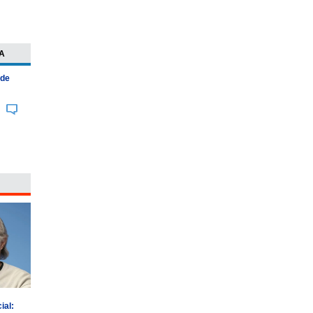
A
 de
ial: