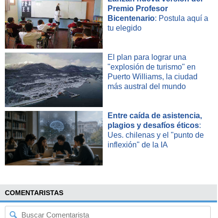
Premio Profesor
Bicentenario
: Postula aquí a
tu elegido
El plan para lograr una
"explosión de turismo" en
Puerto Williams, la ciudad
más austral del mundo
Entre caída de asistencia,
plagios y desafíos éticos
:
Ues. chilenas y el "punto de
inflexión" de la IA
COMENTARISTAS