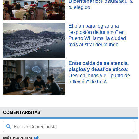
Bicentenario
: Postula aquí a
tu elegido
El plan para lograr una
"explosión de turismo" en
Puerto Williams, la ciudad
más austral del mundo
Entre caída de asistencia,
plagios y desafíos éticos
:
Ues. chilenas y el "punto de
inflexión" de la IA
COMENTARISTAS
Más me gusta