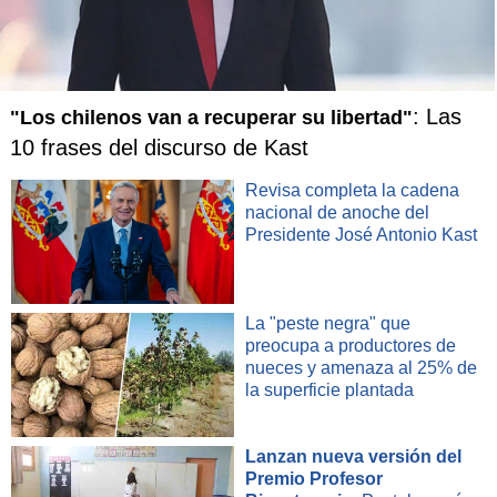
Y cerró: "Fue un partido de muchas emociones, una
montaña rusa.
En este tipo de partidos, con tan poco
margen, los detalles son los que marcan la diferencia.
Pudimos haber logrado un 2-0, un 3-0 incluso, y
lamentablemente no concretamos las ocasiones
".
: Las
"Los chilenos van a recuperar su libertad"
10 frases del discurso de Kast
Revisa completa la cadena
nacional de anoche del
Presidente José Antonio Kast
La "peste negra" que
preocupa a productores de
nueces y amenaza al 25% de
la superficie plantada
Lanzan nueva versión del
Premio Profesor