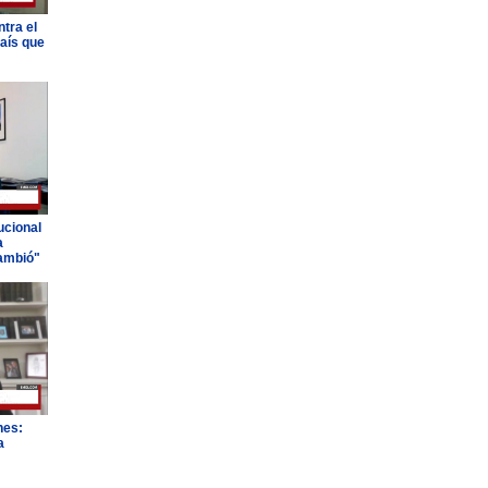
tra el
país que
ucional
a
ambió"
nes:
a
"