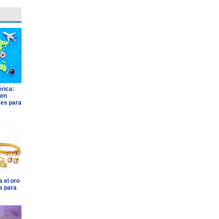
rica:
 en
ses para
 el oro
s para