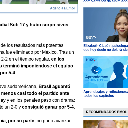
cómo entenderla sin miedo
Agencias/Emol
ndial Sub 17 y hubo sorpresivos
de los resultados más potentes,
Elizabeth Clapés, psicóloga
que hoy duele no dolerá si
na fue eliminado por México. Tras un
2-2 en el tiempo regular,
en los
s terminó imponiéndose el equipo
por 5-4.
lave sudamericana,
Brasil aguantó
Aprendizajes y reflexiones
 menos casi todo el partido ante
todos los capítulos
uay
y en los penales pasó con drama:
ó un 2-0 y
consiguió ganar por 5-4.
RECOMENDADOS EMOL
ia, por su parte,
no pudo avanzar.