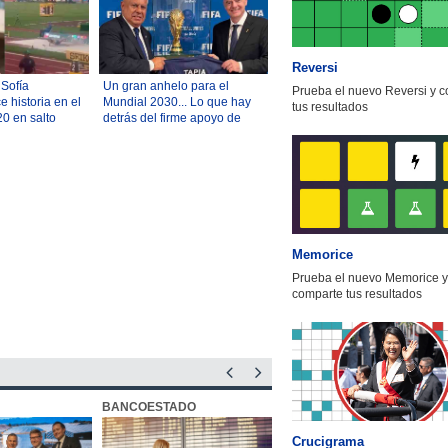
Reversi
 Sofía
Un gran anhelo para el
Prueba el nuevo Reversi y 
 historia en el
Mundial 2030... Lo que hay
tus resultados
0 en salto
detrás del firme apoyo de
u increíble
Argentina a la continuidad de
Infantino en la FIFA
Memorice
Prueba el nuevo Memorice y
comparte tus resultados
BANCOESTADO
OTIC CCHC
Crucigrama