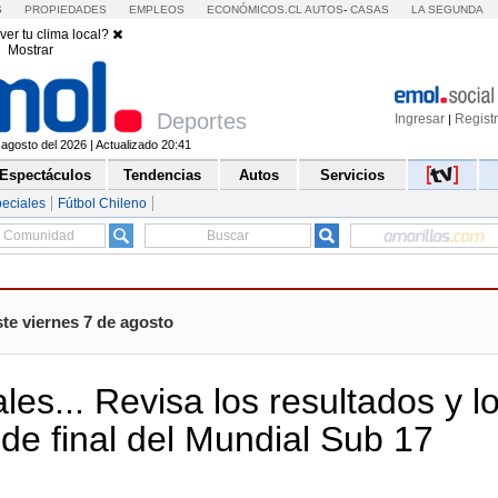
S
PROPIEDADES
EMPLEOS
ECONÓMICOS.CL
AUTOS
-
CASAS
LA SEGUNDA
ver tu clima local?
Mostrar
Deportes
Ingresar
Regist
|
 agosto del 2026 | Actualizado 20:41
Espectáculos
Tendencias
Autos
Servicios
eciales
Fútbol Chileno
te viernes 7 de agosto
es... Revisa los resultados y l
 de final del Mundial Sub 17