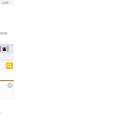
LUN
rarse
o