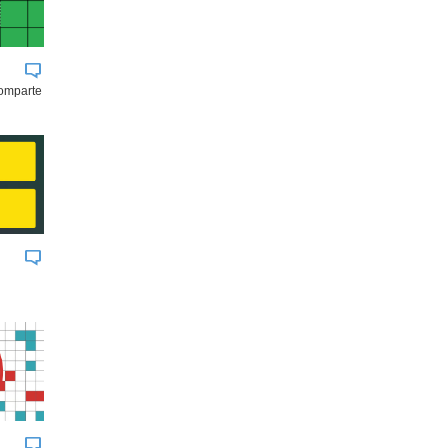
comparte
BUK
JOHNSON & JOHNSON
AGROSUPE