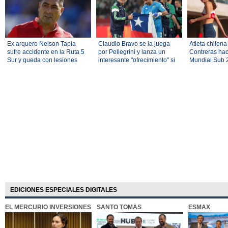
Ex arquero Nelson Tapia
Claudio Bravo se la juega
Atleta chilena
sufre accidente en la Ruta 5
por Pellegrini y lanza un
Contreras hace
Sur y queda con lesiones
interesante "ofrecimiento" si
Mundial Sub 2
graves
el DT llega a la "Roja"
largo... Mira s
performance
EDICIONES ESPECIALES DIGITALES
EL MERCURIO INVERSIONES
SANTO TOMÁS
ESMAX