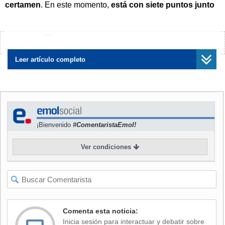
certamen
. En este momento,
está con siete puntos junto
a Deportes Tolima de Colombia como líder de su zona.
NOTICIAS
RELACIONADAS
¿Encontraste algún error?
Avísanos
Leer artículo completo
Resultados de la fecha 4 de
Repasa el triunfo de
la fase grupal de la Copa
Coquimbo Unido sobre
¡Bienvenido
#ComentaristaEmol!
Libertadores
Universitario por la Copa
Libertadores
Ver condiciones
En el primer tiempo, los de Hernán Caputto comenzaron de
Comenta esta noticia:
buena manera, presionando a los peruanos y sin darles
Inicia sesión para interactuar y debatir sobre
respiro en su zona. Sin embargo, en una llegada aislada,
la