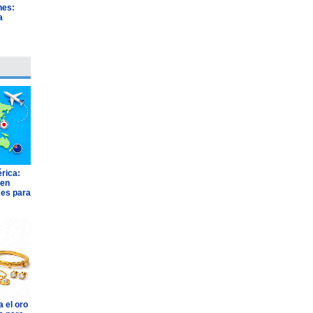
nes:
a
"
rica:
 en
ses para
 el oro