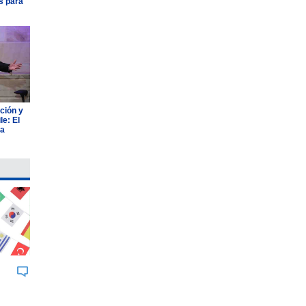
s para
ción y
e: El
ia