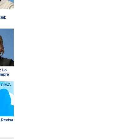
ial:
: Lo
empre
: Revisa