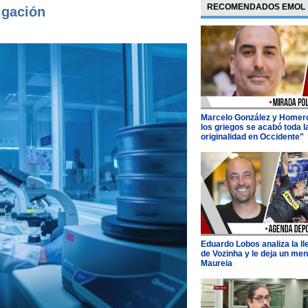
RECOMENDADOS EMOL
igación
Marcelo González y Homer
los griegos se acabó toda l
originalidad en Occidente"
Eduardo Lobos analiza la l
de Vozinha y le deja un men
Maureia