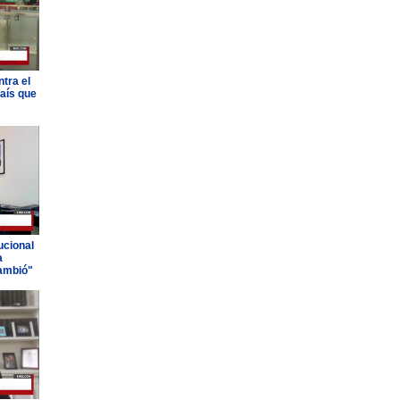
tra el
país que
ucional
a
ambió"