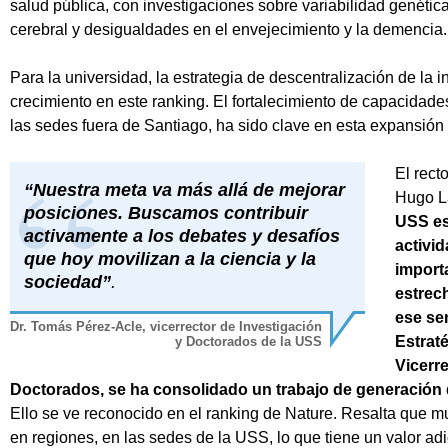
salud pública, con investigaciones sobre variabilidad genét
cerebral y desigualdades en el envejecimiento y la demencia.
Para la universidad, la estrategia de descentralización de la i
crecimiento en este ranking. El fortalecimiento de capacidad
las sedes fuera de Santiago, ha sido clave en esta expansión c
El rect
“Nuestra meta va más allá de mejorar
Hugo L
posiciones. Buscamos contribuir
USS es
activamente a los debates y desafíos
activi
que hoy movilizan a la ciencia y la
import
sociedad”
.
estrec
ese sen
Dr. Tomás Pérez-Acle, vicerrector de Investigación
Estraté
y Doctorados de la USS
Vicerre
Doctorados, se ha consolidado un trabajo de generación d
Ello se ve reconocido en el ranking de Nature. Resalta que m
en regiones, en las sedes de la USS, lo que tiene un valor a