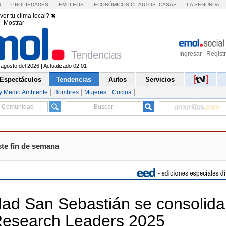
S
PROPIEDADES
EMPLEOS
ECONÓMICOS.CL
AUTOS
-
CASAS
LA SEGUNDA
ver tu clima local?
Mostrar
Tendencias
Ingresar
Regist
|
agosto del 2026 | Actualizado 02:01
Espectáculos
Tendencias
Autos
Servicios
y Medio Ambiente
Hombres
Mujeres
Cocina
ste fin de semana
dad San Sebastián se consolida
 Research Leaders 2025