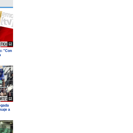
o: "Con
a
legada
saje a