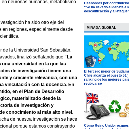
ica en neuronas humanas, metabolismo
Desbordes por contribucio
"Se ha llevado el debate a l
descalificación y al ataque
nvestigación ha sido otro eje del
MIRADA GLOBAL
es en regiones, especialmente desde
ientífica.
or de la Universidad San Sebastián,
avados, finalizó señalando que
“La
 una universidad en la que las
dades de investigación tienen una
El tercero mejor de Sudamé
Chile alcanza el puesto 51°
ante y creciente relevancia, con una
ranking de los mejores paí
reubicarse
ha vinculación con la docencia. En
tido, en el Plan de Desarrollo
gico, materializado desde la
ctoría de Investigación y
e conocimiento al más alto nivel
.
ucha de nuestra investigación se hace
dicional porque estamos construyendo
Cómo Reino Unido recupera