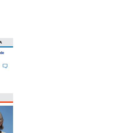
A
 de