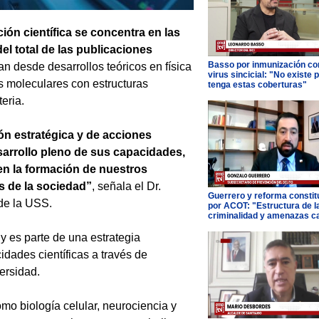
ión científica se concentra en las
el total de las publicaciones
Basso por inmunización con
an desde desarrollos teóricos en física
virus sincicial: "No existe 
s moleculares con estructuras
tenga estas coberturas"
eria.
ión estratégica y de acciones
arrollo pleno de sus capacidades,
en la formación de nuestros
s de la sociedad”
, señala el Dr.
Guerrero y reforma constit
de la USS.
por ACOT: "Estructura de l
criminalidad y amenazas c
 es parte de una estrategia
idades científicas a través de
ersidad.
o biología celular, neurociencia y